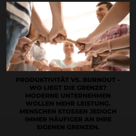
PRODUKTIVITÄT VS. BURNOUT –
WO LIEGT DIE GRENZE?
MODERNE UNTERNEHMEN
WOLLEN MEHR LEISTUNG.
MENSCHEN STOSSEN JEDOCH
IMMER HÄUFIGER AN IHRE
EIGENEN GRENZEN.