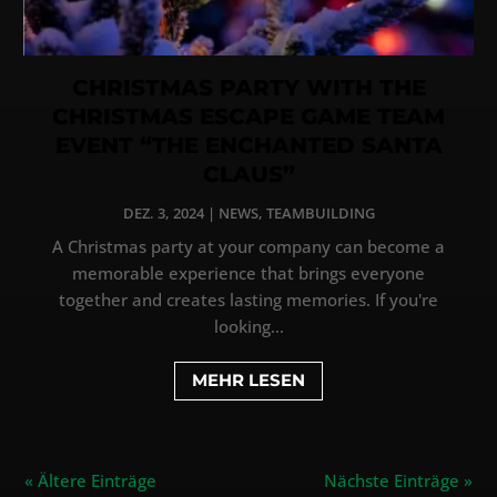
CHRISTMAS PARTY WITH THE
CHRISTMAS ESCAPE GAME TEAM
EVENT “THE ENCHANTED SANTA
CLAUS”
DEZ. 3, 2024
|
NEWS
,
TEAMBUILDING
A Christmas party at your company can become a
memorable experience that brings everyone
together and creates lasting memories. If you're
looking...
MEHR LESEN
« Ältere Einträge
Nächste Einträge »