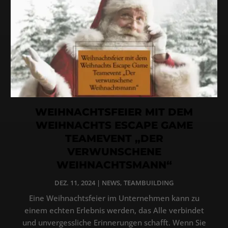
WEIHNACHTSFEIER MIT DEM
WEIHNACHTS ESCAPE GAME
TEAMEVENT „DER
VERWUNSCHENE
WEIHNACHTSMANN“
DEZ. 11, 2024
|
NEWS
,
TEAMBUILDING
Eine Weihnachtsfeier im Unternehmen kann zu
einem echten Erlebnis werden, das Alle verbindet
und unvergessliche Erinnerungen schafft. Wenn Sie