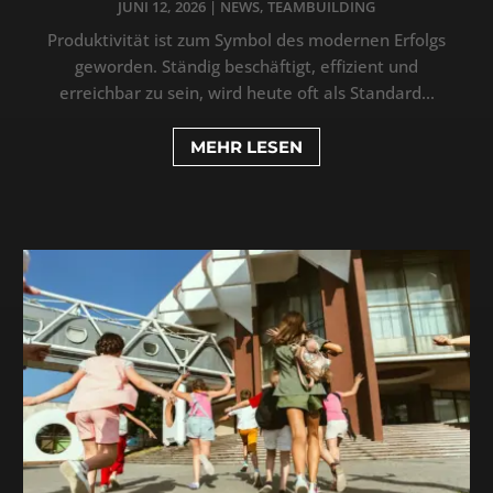
JUNI 12, 2026
|
NEWS
,
TEAMBUILDING
Produktivität ist zum Symbol des modernen Erfolgs
geworden. Ständig beschäftigt, effizient und
erreichbar zu sein, wird heute oft als Standard...
MEHR LESEN