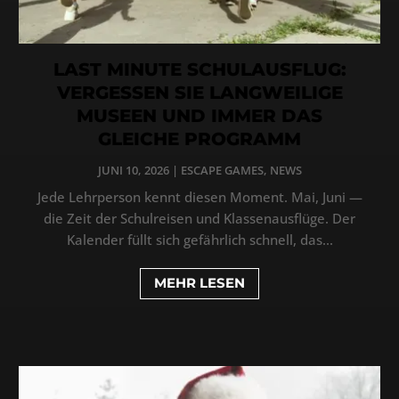
LAST MINUTE SCHULAUSFLUG:
VERGESSEN SIE LANGWEILIGE
MUSEEN UND IMMER DAS
GLEICHE PROGRAMM
JUNI 10, 2026
|
ESCAPE GAMES
,
NEWS
Jede Lehrperson kennt diesen Moment. Mai, Juni —
die Zeit der Schulreisen und Klassenausflüge. Der
Kalender füllt sich gefährlich schnell, das...
MEHR LESEN