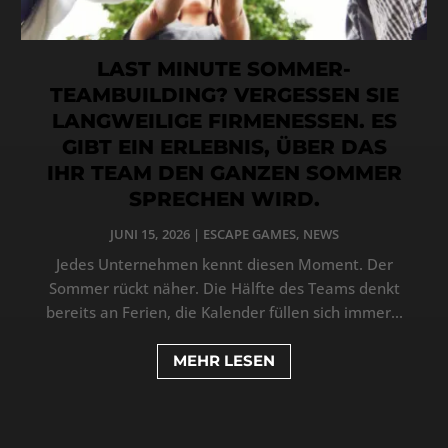
LAST MINUTE SOMMER-
TEAMBUILDING? VERGESSEN SIE
LANGWEILIGE FIRMENESSEN. ES
GIBT EIN ERLEBNIS, ÜBER DAS
IHR TEAM DEN GANZEN SOMMER
SPRECHEN WIRD.
JUNI 15, 2026
|
ESCAPE GAMES
,
NEWS
Jedes Unternehmen kennt diesen Moment. Der
Sommer rückt näher. Die Hälfte des Teams denkt
bereits an Ferien, die Kalender füllen sich immer...
MEHR LESEN