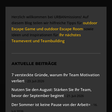
Herzlich willkommen bei URBANmissions! Auf
outdoor
diesem Blog teilen wir hilfreiche Tipps für
Escape Game und outdoor Escape Room
sowie
Ihr nächstes
Ideen und Inspirationen für
Teamevent und Teambuilding
.
AKTUELLE BEITRÄGE
7 versteckte Gründe, warum Ihr Team Motivation
verliert
23. Juli 2026
Nutzen Sie den August: Stärken Sie Ihr Team,
bevor der September beginnt
21. Juli 2026
Der Sommer ist keine Pause von der Arbeit=
16.
Juli 2026