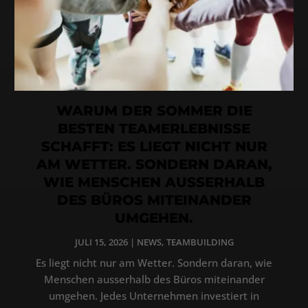
WARUM DER SOMMER DIE
BESTEN TEAMERLEBNISSE
SCHAFFT: ES LIEGT NICHT NUR
AM WETTER. SONDERN DARAN,
WIE MENSCHEN AUSSERHALB
DES BÜROS MITEINANDER
UMGEHEN.
JULI 15, 2026
|
NEWS
,
TEAMBUILDING
Es liegt nicht nur am Wetter. Sondern daran, wie
Menschen ausserhalb des Büros miteinander
umgehen. Jedes Unternehmen investiert in