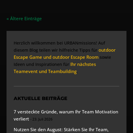
« Ältere Einträge
Herzlich willkommen bei URBANmissions! Auf
outdoor
diesem Blog teilen wir hilfreiche Tipps für
Escape Game und outdoor Escape Room
sowie
Ihr nächstes
Ideen und Inspirationen für
Teamevent und Teambuilding
.
AKTUELLE BEITRÄGE
7 versteckte Gründe, warum Ihr Team Motivation
verliert
23. Juli 2026
Nutzen Sie den August: Stärken Sie Ihr Team,