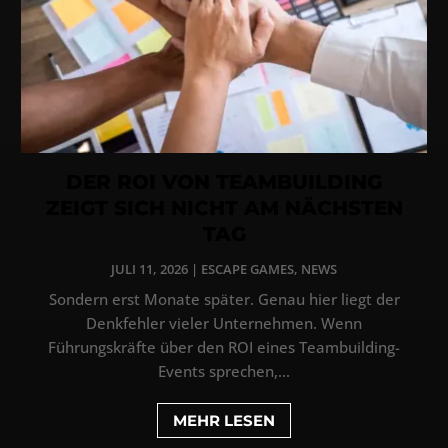
DER ROI VON TEAMBUILDING
ZEIGT SICH NICHT AM NÄCHSTEN
TAG
JULI 11, 2026
|
ESCAPE GAMES
,
NEWS
Sondern erst Monate später. Genau hier liegt der
Denkfehler vieler Unternehmen. Wenn
Führungskräfte über den ROI eines Teambuilding-
Events sprechen,...
MEHR LESEN