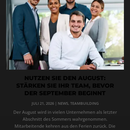
NUTZEN SIE DEN AUGUST:
STÄRKEN SIE IHR TEAM, BEVOR
DER SEPTEMBER BEGINNT
JULI 21, 2026
|
NEWS
,
TEAMBUILDING
Der August wird in vielen Unternehmen als letzter
Abschnitt des Sommers wahrgenommen.
Mitarbeitende kehren aus den Ferien zurück. Die