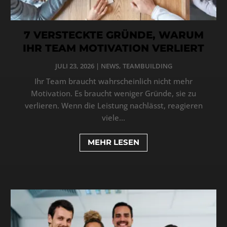
7 VERSTECKTE GRÜNDE, WARUM
IHR TEAM MOTIVATION VERLIERT
JULI 23, 2026
|
NEWS
,
TEAMBUILDING
Ihr Team braucht wahrscheinlich nicht mehr
Motivation. Es braucht weniger Gründe, sie zu
verlieren. Wenn die Leistung nachlässt, reagieren
viele...
MEHR LESEN