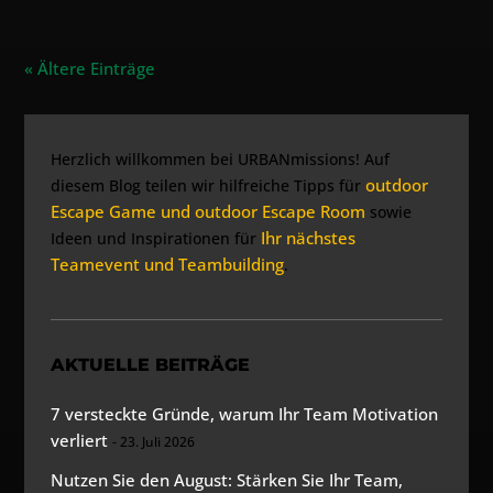
« Ältere Einträge
Herzlich willkommen bei URBANmissions! Auf
outdoor
diesem Blog teilen wir hilfreiche Tipps für
Escape Game und outdoor Escape Room
sowie
Ihr nächstes
Ideen und Inspirationen für
Teamevent und Teambuilding
.
AKTUELLE BEITRÄGE
7 versteckte Gründe, warum Ihr Team Motivation
verliert
23. Juli 2026
Nutzen Sie den August: Stärken Sie Ihr Team,