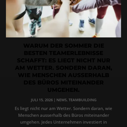
WARUM DER SOMMER DIE
BESTEN TEAMERLEBNISSE
SCHAFFT: ES LIEGT NICHT NUR
AM WETTER. SONDERN DARAN,
WIE MENSCHEN AUSSERHALB
DES BÜROS MITEINANDER
UMGEHEN.
JULI 15, 2026
|
NEWS
,
TEAMBUILDING
Es liegt nicht nur am Wetter. Sondern daran, wie
Menschen ausserhalb des Büros miteinander
umgehen. Jedes Unternehmen investiert in