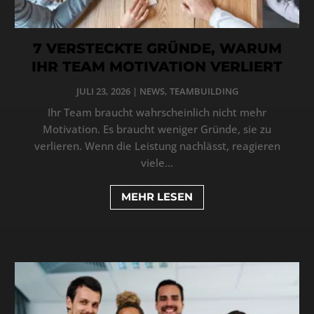
7 VERSTECKTE GRÜNDE, WARUM
IHR TEAM MOTIVATION VERLIERT
JULI 23, 2026
|
NEWS
,
TEAMBUILDING
Ihr Team braucht wahrscheinlich nicht mehr
Motivation. Es braucht weniger Gründe, sie zu
verlieren. Wenn die Leistung nachlässt, reagieren
viele...
MEHR LESEN