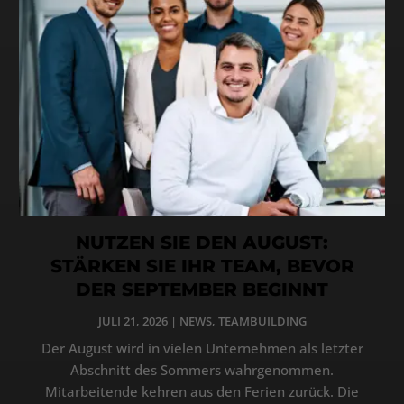
NUTZEN SIE DEN AUGUST:
STÄRKEN SIE IHR TEAM, BEVOR
DER SEPTEMBER BEGINNT
JULI 21, 2026
|
NEWS
,
TEAMBUILDING
Der August wird in vielen Unternehmen als letzter
Abschnitt des Sommers wahrgenommen.
Mitarbeitende kehren aus den Ferien zurück. Die