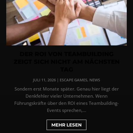
DER ROI VON TEAMBUILDING
ZEIGT SICH NICHT AM NÄCHSTEN
TAG
JULI 11, 2026
|
ESCAPE GAMES
,
NEWS
Sondern erst Monate später. Genau hier liegt der
Denkfehler vieler Unternehmen. Wenn
Führungskräfte über den ROI eines Teambuilding-
Events sprechen,...
MEHR LESEN