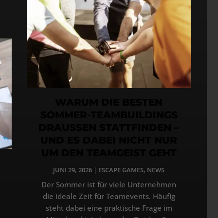
WARUM DIE BESTEN
SOMMER-TEAMBUILDINGS
DRAUSSEN STATTFINDEN –
UND ES DABEI NICHT NUR
UM DEN TEAMGEIST GEHT
JUNI 29, 2026
|
ESCAPE GAMES
,
NEWS
Der Sommer ist für viele Unternehmen
die ideale Zeit für Teamevents. Häufig
steht dabei eine praktische Frage im