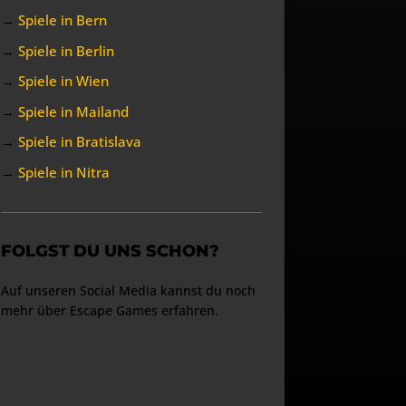
→
Spiele in Bern
→
Spiele in Berlin
→
Spiele in Wien
→
Spiele in Mailand
→
Spiele in Bratislava
→
Spiele in Nitra
FOLGST DU UNS SCHON?
Auf unseren Social Media kannst du noch
mehr über Escape Games erfahren.