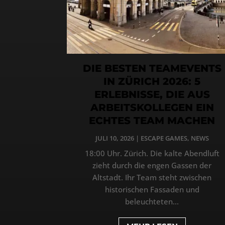
DIE BESTEN TEAMEVENTS
IN ZÜRICH 2026: 5
ERLEBNISSE, DIE AUS
ARBEITSKOLLEGEN EIN
ECHTES TEAM MACHEN
JULI 10, 2026
|
ESCAPE GAMES
,
NEWS
18:00 Uhr. Zürich. Die kalte Abendluft
zieht durch die engen Gassen der
Altstadt. Ihr Team steht zwischen
historischen Fassaden und
beleuchteten...