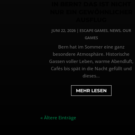
IN BERN? DAS IST NICHT
NUR EIN GEWÖHNLICHER
AUSFLUG
JUNI 22, 2026
|
ESCAPE GAMES
,
NEWS
,
OUR
GAMES
Bern hat im Sommer eine ganz
besondere Atmosphäre. Historische
Gassen voller Leben, warme Abendluft,
Cafés bis spät in die Nacht gefüllt und
dieses...
MEHR LESEN
« Ältere Einträge