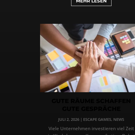
MEHR LESEN
GUTE RÄUME SCHAFFEN
GUTE GESPRÄCHE
JULI 2, 2026
|
ESCAPE GAMES
,
NEWS
Viele Unternehmen investieren viel Zeit