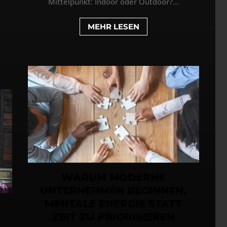
Mittelpunkt: Indoor oder Outdoor?...
MEHR LESEN
WARUM MODERNE
UNTERNEHMEN BEGINNEN,
MENTALE ENERGIE STATT
ZEIT ZU PRIORISIEREN