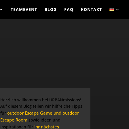
TEAMEVENT
BLOG
FAQ
KONTAKT
Herzlich willkommen bei URBANmissions!
Auf diesem Blog teilen wir hilfreiche Tipps
outdoor Escape Game und outdoor
für
Escape Room
sowie Ideen und
Ihr nächstes
Inspirationen für