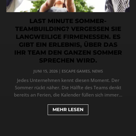
LAST MINUTE SOMMER-
TEAMBUILDING? VERGESSEN SIE
LANGWEILIGE FIRMENESSEN. ES
GIBT EIN ERLEBNIS, ÜBER DAS
IHR TEAM DEN GANZEN SOMMER
SPRECHEN WIRD.
JUNI 15, 2026
|
ESCAPE GAMES
,
NEWS
Jedes Unternehmen kennt diesen Moment. Der
Sommer rückt näher. Die Hälfte des Teams denkt
bereits an Ferien, die Kalender füllen sich immer...
MEHR LESEN