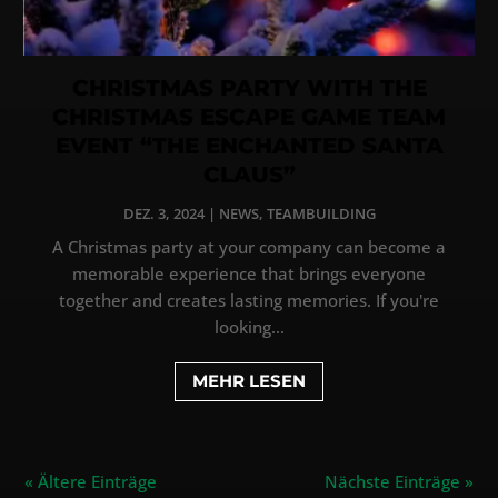
CHRISTMAS PARTY WITH THE
CHRISTMAS ESCAPE GAME TEAM
EVENT “THE ENCHANTED SANTA
CLAUS”
DEZ. 3, 2024
|
NEWS
,
TEAMBUILDING
A Christmas party at your company can become a
memorable experience that brings everyone
together and creates lasting memories. If you're
looking...
MEHR LESEN
« Ältere Einträge
Nächste Einträge »