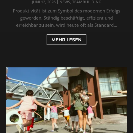
JUNI 12, 2026
|
NEWS
,
TEAMBUILDING
Produktivität ist zum Symbol des modernen Erfolgs
geworden. Ständig beschäftigt, effizient und
erreichbar zu sein, wird heute oft als Standard...
MEHR LESEN