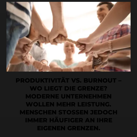
PRODUKTIVITÄT VS. BURNOUT –
WO LIEGT DIE GRENZE?
MODERNE UNTERNEHMEN
WOLLEN MEHR LEISTUNG.
MENSCHEN STOSSEN JEDOCH
IMMER HÄUFIGER AN IHRE
EIGENEN GRENZEN.