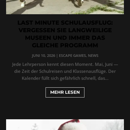
LAST MINUTE SCHULAUSFLUG:
VERGESSEN SIE LANGWEILIGE
MUSEEN UND IMMER DAS
GLEICHE PROGRAMM
JUNI 10, 2026
|
ESCAPE GAMES
,
NEWS
Jede Lehrperson kennt diesen Moment. Mai, Juni —
die Zeit der Schulreisen und Klassenausflüge. Der
Kalender füllt sich gefährlich schnell, das...
MEHR LESEN