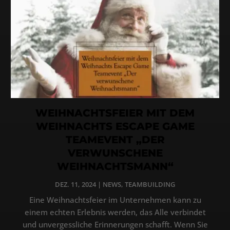
WEIHNACHTSFEIER MIT DEM
WEIHNACHTS ESCAPE GAME
TEAMEVENT „DER
VERWUNSCHENE
WEIHNACHTSMANN“
DEZ. 11, 2024
|
NEWS
,
TEAMBUILDING
Eine Weihnachtsfeier im Unternehmen kann zu
einem echten Erlebnis werden, das Alle verbindet
und unvergessliche Erinnerungen schafft. Wenn Sie