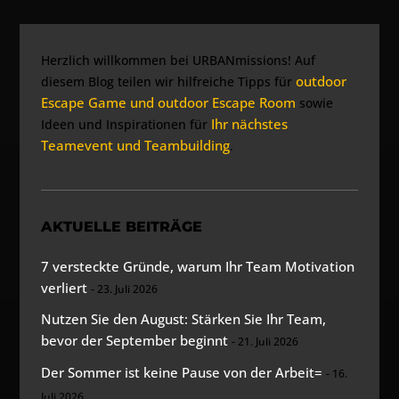
Herzlich willkommen bei URBANmissions! Auf
outdoor
diesem Blog teilen wir hilfreiche Tipps für
Escape Game und outdoor Escape Room
sowie
Ihr nächstes
Ideen und Inspirationen für
Teamevent und Teambuilding
.
AKTUELLE BEITRÄGE
7 versteckte Gründe, warum Ihr Team Motivation
verliert
23. Juli 2026
Nutzen Sie den August: Stärken Sie Ihr Team,
bevor der September beginnt
21. Juli 2026
Der Sommer ist keine Pause von der Arbeit=
16.
Juli 2026