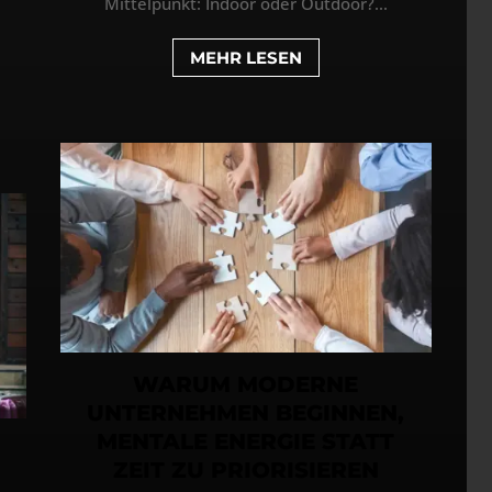
Mittelpunkt: Indoor oder Outdoor?...
MEHR LESEN
WARUM MODERNE
UNTERNEHMEN BEGINNEN,
MENTALE ENERGIE STATT
ZEIT ZU PRIORISIEREN