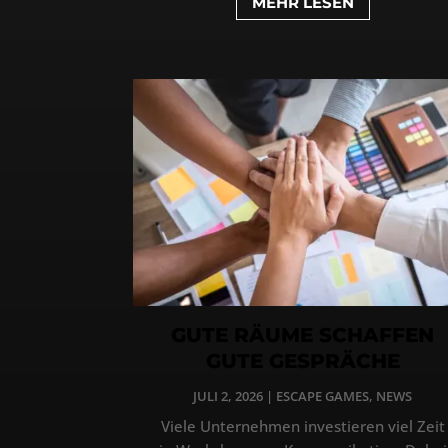
MEHR LESEN
GUTE RÄUME SCHAFFEN
GUTE GESPRÄCHE
JULI 2, 2026
|
ESCAPE GAMES
,
NEWS
Viele Unternehmen investieren viel Zeit