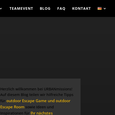
TEAMEVENT
BLOG
FAQ
KONTAKT
Herzlich willkommen bei URBANmissions!
Auf diesem Blog teilen wir hilfreiche Tipps
outdoor Escape Game und outdoor
für
Escape Room
sowie Ideen und
Ihr nächstes
Inspirationen für