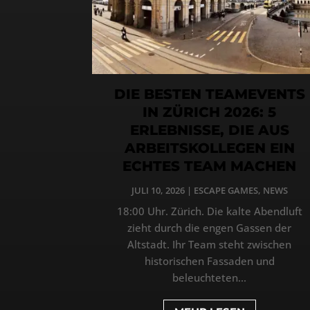
DIE BESTEN TEAMEVENTS
IN ZÜRICH 2026: 5
ERLEBNISSE, DIE AUS
ARBEITSKOLLEGEN EIN
ECHTES TEAM MACHEN
JULI 10, 2026
|
ESCAPE GAMES
,
NEWS
18:00 Uhr. Zürich. Die kalte Abendluft
zieht durch die engen Gassen der
Altstadt. Ihr Team steht zwischen
historischen Fassaden und
beleuchteten...