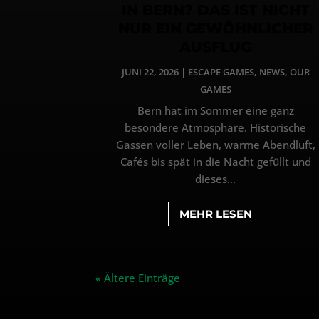
IN BERN? DAS IST NICHT
NUR EIN GEWÖHNLICHER
AUSFLUG
JUNI 22, 2026
|
ESCAPE GAMES
,
NEWS
,
OUR
GAMES
Bern hat im Sommer eine ganz
besondere Atmosphäre. Historische
Gassen voller Leben, warme Abendluft,
Cafés bis spät in die Nacht gefüllt und
dieses...
MEHR LESEN
« Ältere Einträge