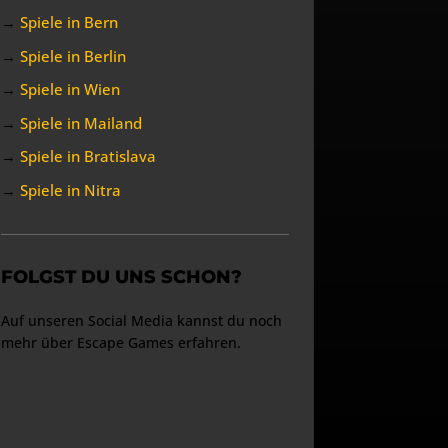
→
Spiele in Bern
→
Spiele in Berlin
→
Spiele in Wien
→
Spiele in Mailand
→
Spiele in Bratislava
→
Spiele in Nitra
FOLGST DU UNS SCHON?
Auf unseren Social Media kannst du noch
mehr über Escape Games erfahren.