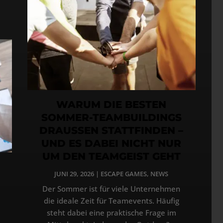
WARUM DIE BESTEN
SOMMER-TEAMBUILDINGS
DRAUSSEN STATTFINDEN –
UND ES DABEI NICHT NUR
UM DEN TEAMGEIST GEHT
JUNI 29, 2026
|
ESCAPE GAMES
,
NEWS
Der Sommer ist für viele Unternehmen
die ideale Zeit für Teamevents. Häufig
steht dabei eine praktische Frage im