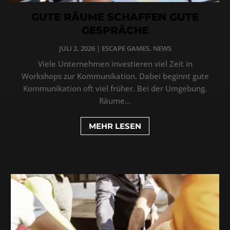
GUTE RÄUME SCHAFFEN GUTE
GESPRÄCHE
JULI 2, 2026
|
ESCAPE GAMES
,
NEWS
Viele Unternehmen investieren viel Zeit in
Workshops zur Kommunikation. Dabei beginnt gute
Kommunikation oft viel früher. Bei der Umgebung.
Räume...
MEHR LESEN