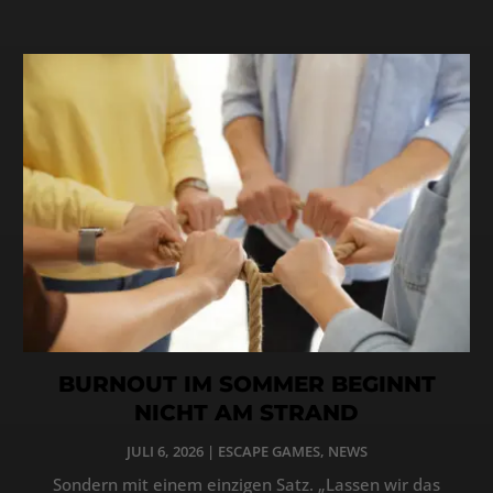
BURNOUT IM SOMMER BEGINNT
NICHT AM STRAND
JULI 6, 2026
|
ESCAPE GAMES
,
NEWS
Sondern mit einem einzigen Satz. „Lassen wir das