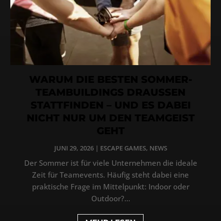
WARUM DIE BESTEN SOMMER-
TEAMBUILDINGS DRAUSSEN
STATTFINDEN – UND ES DABEI
NICHT NUR UM DEN TEAMGEIST
GEHT
JUNI 29, 2026
|
ESCAPE GAMES
,
NEWS
Der Sommer ist für viele Unternehmen die ideale
Zeit für Teamevents. Häufig steht dabei eine
praktische Frage im Mittelpunkt: Indoor oder
Outdoor?...