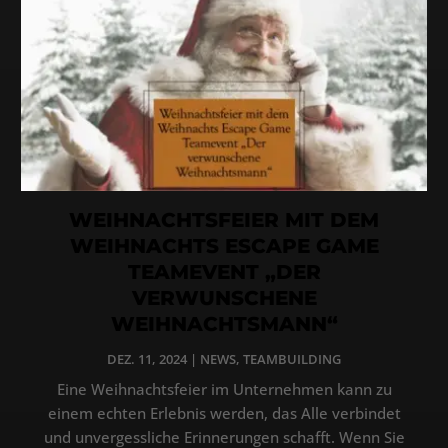
WEIHNACHTSFEIER MIT DEM
WEIHNACHTS ESCAPE GAME
TEAMEVENT „DER
VERWUNSCHENE
WEIHNACHTSMANN“
DEZ. 11, 2024
|
NEWS
,
TEAMBUILDING
Eine Weihnachtsfeier im Unternehmen kann zu
einem echten Erlebnis werden, das Alle verbindet
und unvergessliche Erinnerungen schafft. Wenn Sie