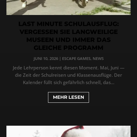
LAST MINUTE SCHULAUSFLUG:
VERGESSEN SIE LANGWEILIGE
MUSEEN UND IMMER DAS
GLEICHE PROGRAMM
JUNI 10, 2026
|
ESCAPE GAMES
,
NEWS
Jede Lehrperson kennt diesen Moment. Mai, Juni —
die Zeit der Schulreisen und Klassenausflüge. Der
Kalender füllt sich gefährlich schnell, das...
MEHR LESEN