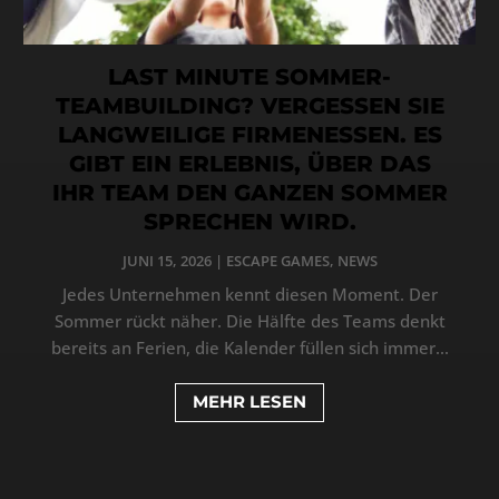
LAST MINUTE SOMMER-
TEAMBUILDING? VERGESSEN SIE
LANGWEILIGE FIRMENESSEN. ES
GIBT EIN ERLEBNIS, ÜBER DAS
IHR TEAM DEN GANZEN SOMMER
SPRECHEN WIRD.
JUNI 15, 2026
|
ESCAPE GAMES
,
NEWS
Jedes Unternehmen kennt diesen Moment. Der
Sommer rückt näher. Die Hälfte des Teams denkt
bereits an Ferien, die Kalender füllen sich immer...
MEHR LESEN