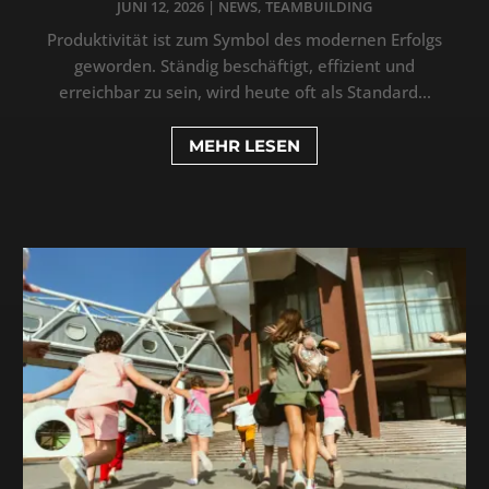
JUNI 12, 2026
|
NEWS
,
TEAMBUILDING
Produktivität ist zum Symbol des modernen Erfolgs
geworden. Ständig beschäftigt, effizient und
erreichbar zu sein, wird heute oft als Standard...
MEHR LESEN