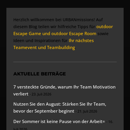
Herzlich willkommen bei URBANmissions! Auf
outdoor
diesem Blog teilen wir hilfreiche Tipps für
Escape Game und outdoor Escape Room
sowie
Ihr nächstes
Ideen und Inspirationen für
Teamevent und Teambuilding
.
AKTUELLE BEITRÄGE
7 versteckte Gründe, warum Ihr Team Motivation
verliert
23. Juli 2026
Nutzen Sie den August: Stärken Sie Ihr Team,
bevor der September beginnt
21. Juli 2026
Der Sommer ist keine Pause von der Arbeit=
16.
Juli 2026