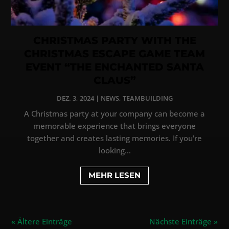
CHRISTMAS PARTY WITH THE
CHRISTMAS ESCAPE GAME TEAM
EVENT “THE ENCHANTED SANTA
CLAUS”
DEZ. 3, 2024
|
NEWS
,
TEAMBUILDING
A Christmas party at your company can become a
memorable experience that brings everyone
together and creates lasting memories. If you're
looking...
MEHR LESEN
« Ältere Einträge
Nächste Einträge »