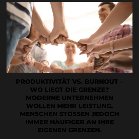
PRODUKTIVITÄT VS. BURNOUT –
WO LIEGT DIE GRENZE?
MODERNE UNTERNEHMEN
WOLLEN MEHR LEISTUNG.
MENSCHEN STOSSEN JEDOCH
IMMER HÄUFIGER AN IHRE
EIGENEN GRENZEN.