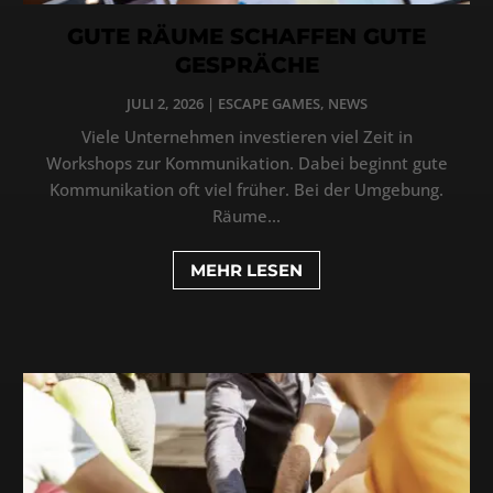
GUTE RÄUME SCHAFFEN GUTE
GESPRÄCHE
JULI 2, 2026
|
ESCAPE GAMES
,
NEWS
Viele Unternehmen investieren viel Zeit in
Workshops zur Kommunikation. Dabei beginnt gute
Kommunikation oft viel früher. Bei der Umgebung.
Räume...
MEHR LESEN