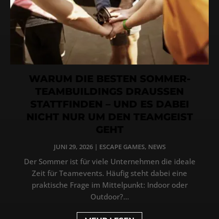
WARUM DIE BESTEN SOMMER-
TEAMBUILDINGS DRAUSSEN
STATTFINDEN – UND ES DABEI
NICHT NUR UM DEN TEAMGEIST
GEHT
JUNI 29, 2026
|
ESCAPE GAMES
,
NEWS
Der Sommer ist für viele Unternehmen die ideale
Zeit für Teamevents. Häufig steht dabei eine
praktische Frage im Mittelpunkt: Indoor oder
Outdoor?...