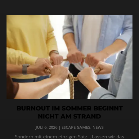
BURNOUT IM SOMMER BEGINNT
NICHT AM STRAND
JULI 6, 2026
|
ESCAPE GAMES
,
NEWS
Sondern mit einem einzigen Satz. „Lassen wir das