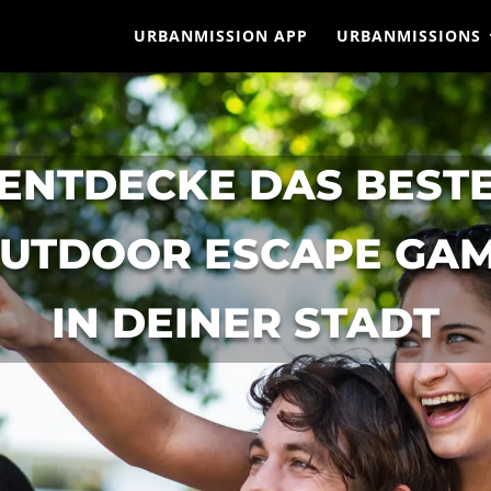
URBANMISSION APP
URBANMISSIONS
ENTDECKE DAS BEST
UTDOOR ESCAPE GA
IN DEINER STADT