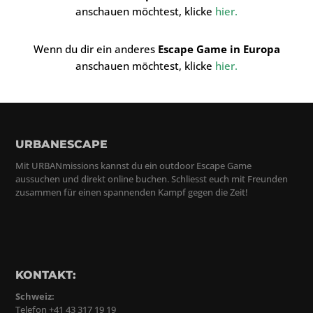
anschauen möchtest, klicke
hier
.
Wenn du dir ein anderes
Escape Game in Europa
anschauen möchtest, klicke
hier
.
URBANESCAPE
Mit URBANmissions kannst du ein outdoor Escape Game
aussuchen und direkt online buchen. Schliesst euch mit Freunden
zusammen für einen spannenden Kampf gegen die Zeit!
KONTAKT:
Schweiz:
Telefon +41 43 317 19 19