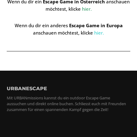
Wenn du dir ein
Escape Game in Österreich
anschauen
möchtest, klicke
hier
.
Wenn du dir ein anderes
Escape Game in Europa
anschauen möchtest, klicke
hier
.
URBANESCAPE
Mit URBANmissions kannst du ein outdoor Escape Game
aussuchen und direkt online buchen. Schliesst euch mit Freunden
zusammen für einen spannenden Kampf gegen die Zeit!