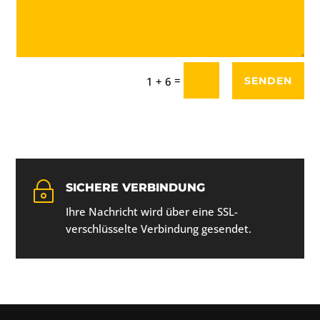
=
SENDEN
1 + 6
~
SICHERE VERBINDUNG
Ihre Nachricht wird über eine SSL-
verschlüsselte Verbindung gesendet.