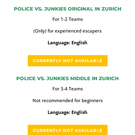
POLICE VS. JUNKIES ORIGINAL IN ZURICH
For 1-2 Teams
(Only) for experienced escapers
Language: English
CURRENTLY NOT AVAILABLE
POLICE VS. JUNKIES MIDDLE IN ZURICH
For 3-4 Teams
Not recommended for beginners
Language: English
CURRENTLY NOT AVAILABLE