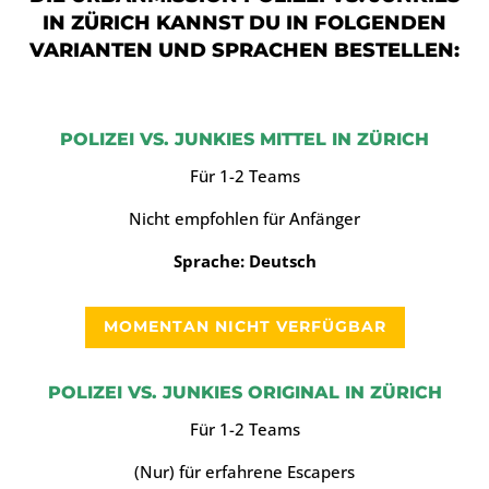
IN ZÜRICH KANNST DU IN FOLGENDEN
VARIANTEN UND SPRACHEN BESTELLEN:
POLIZEI VS. JUNKIES MITTEL IN ZÜRICH
Für 1-2 Teams
Nicht empfohlen für Anfänger
Sprache: Deutsch
MOMENTAN NICHT VERFÜGBAR
POLIZEI VS. JUNKIES ORIGINAL IN ZÜRICH
Für 1-2 Teams
(Nur) für erfahrene Escapers