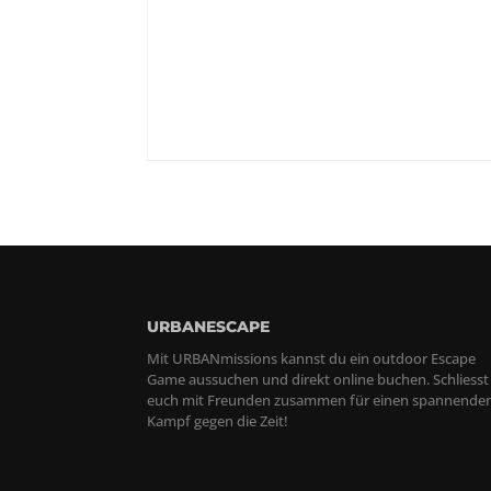
Bonusaufgabe gelöst?
Punkteabzug für die Bonusaufgabe
Euer Spielresultat
URBANESCAPE
Mit URBANmissions kannst du ein outdoor Escape
Game aussuchen und direkt online buchen. Schliesst
euch mit Freunden zusammen für einen spannende
Kampf gegen die Zeit!