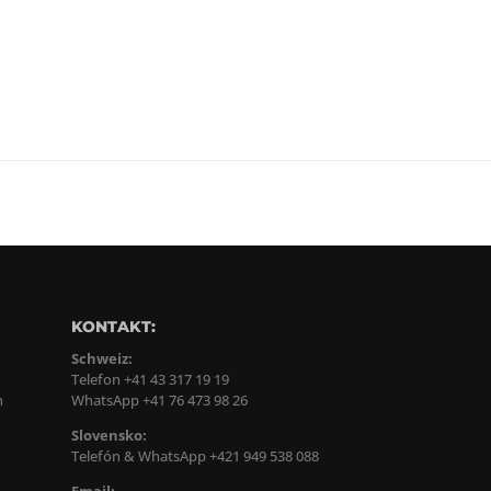
KONTAKT:
Schweiz:
Telefon +41 43 317 19 19
n
WhatsApp +41 76 473 98 26
Slovensko:
Telefón & WhatsApp +421 949 538 088
Email: