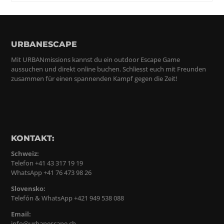
URBANESCAPE
Mit URBANmissions kannst du ein outdoor Escape Game
aussuchen und direkt online buchen. Schliesst euch mit Freunden
zusammen für einen spannenden Kampf gegen die Zeit!
KONTAKT:
Schweiz:
Telefon +41 43 317 19 19
WhatsApp +41 76 473 98 26
Slovensko:
Telefón & WhatsApp +421 949 538 088
Email:
info@urbanescape.ch