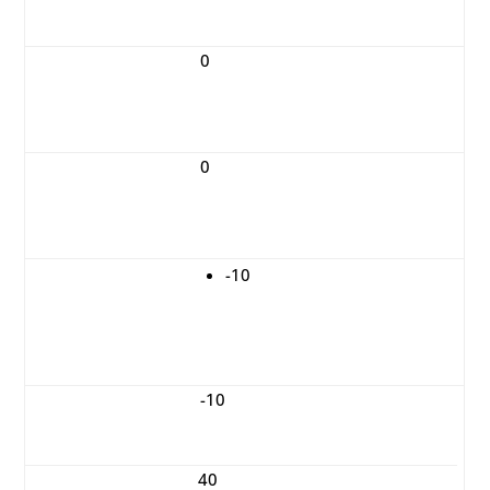
Tipps
0
Strafpunkte für
Tipps
0
Bonusaufgabe
gelöst?
-10
Punkteabzug für
die Bonusaufgabe
-10
Euer Spielresultat
40