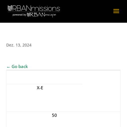
Dez. 13, 2024
← Go back
Teamname
X-E
Gebrauchte Zeit
in Minuten
50
Anzahl benutzte