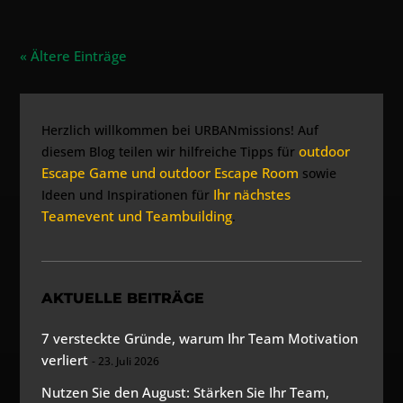
« Ältere Einträge
Herzlich willkommen bei URBANmissions! Auf
outdoor
diesem Blog teilen wir hilfreiche Tipps für
Escape Game und outdoor Escape Room
sowie
Ihr nächstes
Ideen und Inspirationen für
Teamevent und Teambuilding
.
AKTUELLE BEITRÄGE
7 versteckte Gründe, warum Ihr Team Motivation
verliert
23. Juli 2026
Nutzen Sie den August: Stärken Sie Ihr Team,