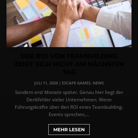
DER ROI VON TEAMBUILDING
ZEIGT SICH NICHT AM NÄCHSTEN
TAG
JULI 11, 2026
|
ESCAPE GAMES
,
NEWS
Sondern erst Monate später. Genau hier liegt der
Denkfehler vieler Unternehmen. Wenn
Führungskräfte über den ROI eines Teambuilding-
Events sprechen,...
MEHR LESEN