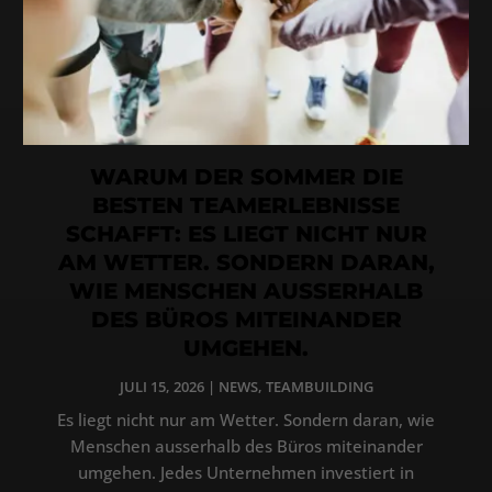
WARUM DER SOMMER DIE
BESTEN TEAMERLEBNISSE
SCHAFFT: ES LIEGT NICHT NUR
AM WETTER. SONDERN DARAN,
WIE MENSCHEN AUSSERHALB
DES BÜROS MITEINANDER
UMGEHEN.
JULI 15, 2026
|
NEWS
,
TEAMBUILDING
Es liegt nicht nur am Wetter. Sondern daran, wie
Menschen ausserhalb des Büros miteinander
umgehen. Jedes Unternehmen investiert in