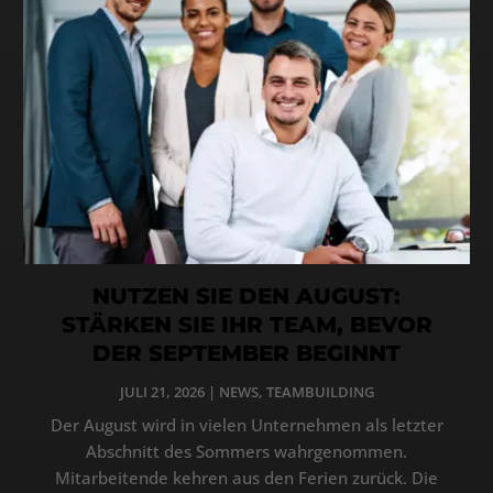
NUTZEN SIE DEN AUGUST:
STÄRKEN SIE IHR TEAM, BEVOR
DER SEPTEMBER BEGINNT
JULI 21, 2026
|
NEWS
,
TEAMBUILDING
Der August wird in vielen Unternehmen als letzter
Abschnitt des Sommers wahrgenommen.
Mitarbeitende kehren aus den Ferien zurück. Die