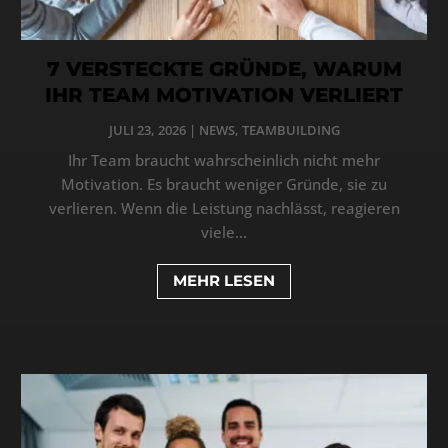
7 VERSTECKTE GRÜNDE, WARUM
IHR TEAM MOTIVATION VERLIERT
JULI 23, 2026
|
NEWS
,
TEAMBUILDING
Ihr Team braucht wahrscheinlich nicht mehr
Motivation. Es braucht weniger Gründe, sie zu
verlieren. Wenn die Leistung nachlässt, reagieren
viele...
MEHR LESEN