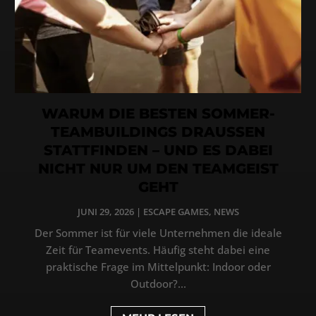
WARUM DIE BESTEN SOMMER-
TEAMBUILDINGS DRAUSSEN
STATTFINDEN – UND ES DABEI
NICHT NUR UM DEN TEAMGEIST
GEHT
JUNI 29, 2026
|
ESCAPE GAMES
,
NEWS
Der Sommer ist für viele Unternehmen die ideale
Zeit für Teamevents. Häufig steht dabei eine
praktische Frage im Mittelpunkt: Indoor oder
Outdoor?...