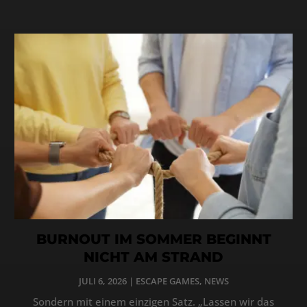
BURNOUT IM SOMMER BEGINNT
NICHT AM STRAND
JULI 6, 2026
|
ESCAPE GAMES
,
NEWS
Sondern mit einem einzigen Satz. „Lassen wir das