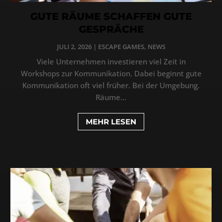
GUTE RÄUME SCHAFFEN GUTE
GESPRÄCHE
JULI 2, 2026
|
ESCAPE GAMES
,
NEWS
Viele Unternehmen investieren viel Zeit in
Workshops zur Kommunikation. Dabei beginnt gute
Kommunikation oft viel früher. Bei der Umgebung.
Räume...
MEHR LESEN