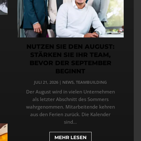
NUTZEN SIE DEN AUGUST:
STÄRKEN SIE IHR TEAM,
BEVOR DER SEPTEMBER
BEGINNT
JULI 21, 2026
|
NEWS
,
TEAMBUILDING
Der August wird in vielen Unternehmen
als letzter Abschnitt des Sommers
wahrgenommen. Mitarbeitende kehren
aus den Ferien zurück. Die Kalender
sind...
MEHR LESEN