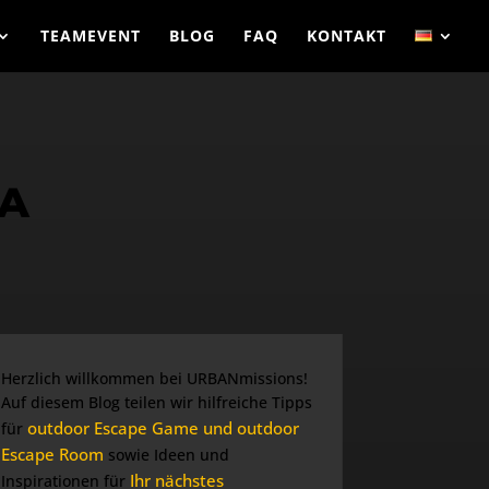
TEAMEVENT
BLOG
FAQ
KONTAKT
A
Herzlich willkommen bei URBANmissions!
Auf diesem Blog teilen wir hilfreiche Tipps
outdoor Escape Game und outdoor
für
Escape Room
sowie Ideen und
Ihr nächstes
Inspirationen für