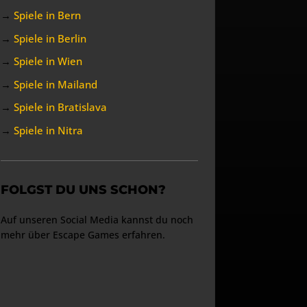
→
Spiele in Bern
→
Spiele in Berlin
→
Spiele in Wien
→
Spiele in Mailand
→
Spiele in Bratislava
→
Spiele in Nitra
FOLGST DU UNS SCHON?
Auf unseren Social Media kannst du noch
mehr über Escape Games erfahren.