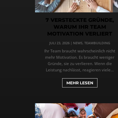
7 VERSTECKTE GRÜNDE,
WARUM IHR TEAM
MOTIVATION VERLIERT
JULI 23, 2026
|
NEWS
,
TEAMBUILDING
Ihr Team braucht wahrscheinlich nicht
mehr Motivation. Es braucht weniger
Gründe, sie zu verlieren. Wenn die
Leistung nachlässt, reagieren viele...
MEHR LESEN