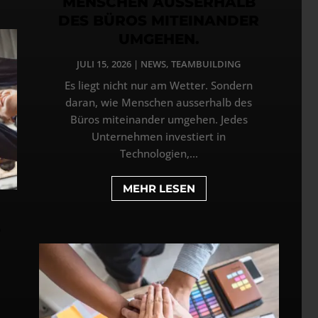
MENSCHEN AUSSERHALB
DES BÜROS MITEINANDER
UMGEHEN.
JULI 15, 2026
|
NEWS
,
TEAMBUILDING
Es liegt nicht nur am Wetter. Sondern
daran, wie Menschen ausserhalb des
Büros miteinander umgehen. Jedes
Unternehmen investiert in
Technologien,...
MEHR LESEN
5