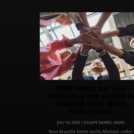
FÜNF DINGE, DIE WIR
INNERHALB DER ERSTEN 1
MINUTEN ÜBER JEDES
TEAM LERNEN
JULI 14, 2026
|
ESCAPE GAMES
,
NEWS
Man braucht keine sechs Monate voller