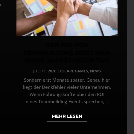
m
DER ROI VON
TEAMBUILDING ZEIGT SICH
NICHT AM NÄCHSTEN TAG
JULI 11, 2026
|
ESCAPE GAMES
,
NEWS
Sondern erst Monate später. Genau hier
liegt der Denkfehler vieler Unternehmen.
Wenn Führungskräfte über den ROI
eines Teambuilding-Events sprechen,...
MEHR LESEN