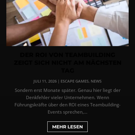
DER ROI VON TEAMBUILDING
ZEIGT SICH NICHT AM NÄCHSTEN
TAG
JULI 11, 2026
|
ESCAPE GAMES
,
NEWS
Sondern erst Monate später. Genau hier liegt der
Denkfehler vieler Unternehmen. Wenn
Führungskräfte über den ROI eines Teambuilding-
Events sprechen,...
MEHR LESEN