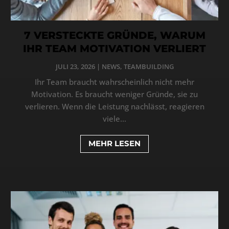
7 VERSTECKTE GRÜNDE, WARUM
IHR TEAM MOTIVATION VERLIERT
JULI 23, 2026
|
NEWS
,
TEAMBUILDING
Ihr Team braucht wahrscheinlich nicht mehr
Motivation. Es braucht weniger Gründe, sie zu
verlieren. Wenn die Leistung nachlässt, reagieren
viele...
MEHR LESEN