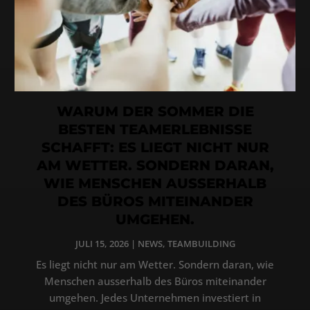
WARUM DER SOMMER DIE
BESTEN TEAMERLEBNISSE
SCHAFFT: ES LIEGT NICHT NUR
AM WETTER. SONDERN DARAN,
WIE MENSCHEN AUSSERHALB
DES BÜROS MITEINANDER
UMGEHEN.
JULI 15, 2026
|
NEWS
,
TEAMBUILDING
Es liegt nicht nur am Wetter. Sondern daran, wie
Menschen ausserhalb des Büros miteinander
umgehen. Jedes Unternehmen investiert in