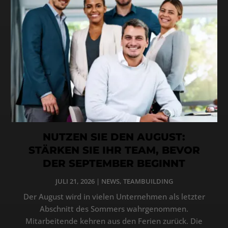
NUTZEN SIE DEN AUGUST:
STÄRKEN SIE IHR TEAM, BEVOR
DER SEPTEMBER BEGINNT
JULI 21, 2026
|
NEWS
,
TEAMBUILDING
Der August wird in vielen Unternehmen als letzter
Abschnitt des Sommers wahrgenommen.
Mitarbeitende kehren aus den Ferien zurück. Die