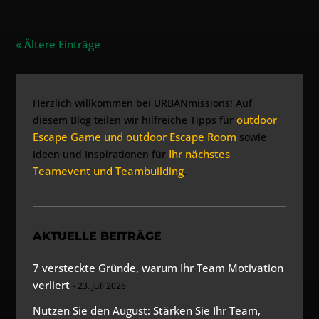
« Ältere Einträge
Herzlich willkommen bei URBANmissions! Auf
outdoor
diesem Blog teilen wir hilfreiche Tipps für
Escape Game und outdoor Escape Room
sowie
Ihr nächstes
Ideen und Inspirationen für
Teamevent und Teambuilding
.
AKTUELLE BEITRÄGE
7 versteckte Gründe, warum Ihr Team Motivation
verliert
23. Juli 2026
Nutzen Sie den August: Stärken Sie Ihr Team,