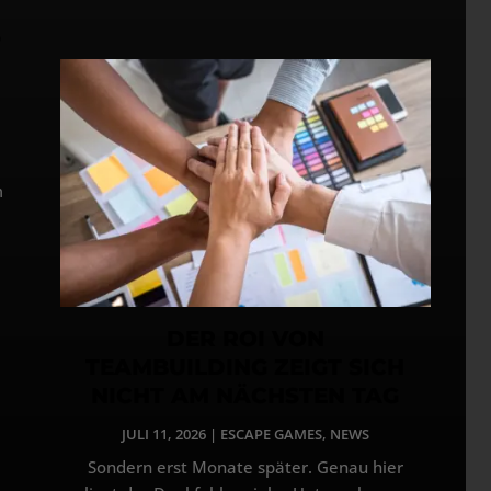
5
m
DER ROI VON
TEAMBUILDING ZEIGT SICH
NICHT AM NÄCHSTEN TAG
JULI 11, 2026
|
ESCAPE GAMES
,
NEWS
Sondern erst Monate später. Genau hier