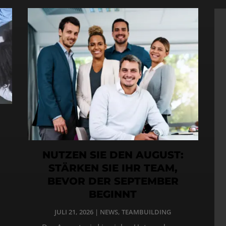
NUTZEN SIE DEN AUGUST:
STÄRKEN SIE IHR TEAM,
BEVOR DER SEPTEMBER
BEGINNT
JULI 21, 2026
|
NEWS
,
TEAMBUILDING