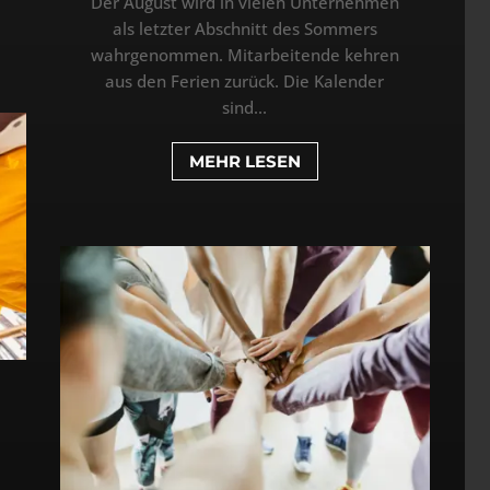
Der August wird in vielen Unternehmen
als letzter Abschnitt des Sommers
wahrgenommen. Mitarbeitende kehren
aus den Ferien zurück. Die Kalender
sind...
MEHR LESEN