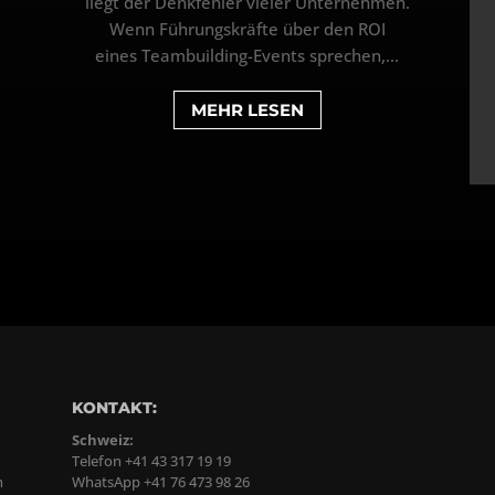
liegt der Denkfehler vieler Unternehmen.
Wenn Führungskräfte über den ROI
eines Teambuilding-Events sprechen,...
MEHR LESEN
KONTAKT:
Schweiz:
Telefon +41 43 317 19 19
n
WhatsApp +41 76 473 98 26