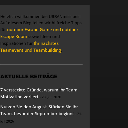
Herzlich willkommen bei URBANmissions!
Auf diesem Blog teilen wir hilfreiche Tipps
outdoor Escape Game und outdoor
für
Escape Room
sowie Ideen und
Ihr nächstes
Inspirationen für
Teamevent und Teambuilding
.
AKTUELLE BEITRÄGE
7 versteckte Gründe, warum Ihr Team
Motivation verliert
23. Juli 2026
Nutzen Sie den August: Stärken Sie Ihr
Team, bevor der September beginnt
21.
Juli 2026