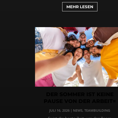
MEHR LESEN
DER SOMMER IST KEINE
PAUSE VON DER ARBEIT=
JULI 16, 2026
|
NEWS
,
TEAMBUILDING