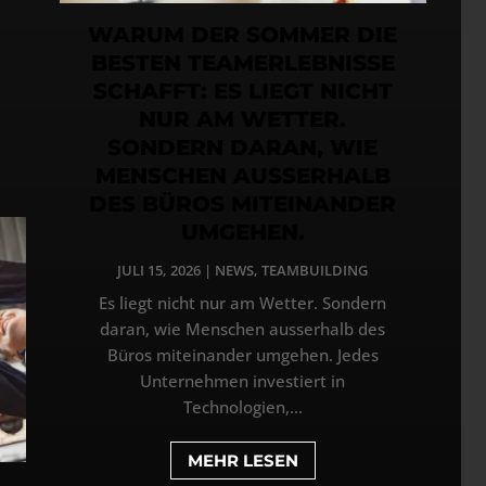
WARUM DER SOMMER DIE
BESTEN TEAMERLEBNISSE
SCHAFFT: ES LIEGT NICHT
NUR AM WETTER.
SONDERN DARAN, WIE
MENSCHEN AUSSERHALB
DES BÜROS MITEINANDER
UMGEHEN.
JULI 15, 2026
|
NEWS
,
TEAMBUILDING
Es liegt nicht nur am Wetter. Sondern
daran, wie Menschen ausserhalb des
Büros miteinander umgehen. Jedes
Unternehmen investiert in
Technologien,...
MEHR LESEN