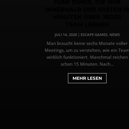
FÜNF DINGE, DIE WIR
INNERHALB DER ERSTEN 1
MINUTEN ÜBER JEDES
TEAM LERNEN
JULI 14, 2026
|
ESCAPE GAMES
,
NEWS
Man braucht keine sechs Monate voller
Meetings, um zu verstehen, wie ein Tea
wirklich funktioniert. Manchmal reichen
schon 15 Minuten. Nach...
MEHR LESEN