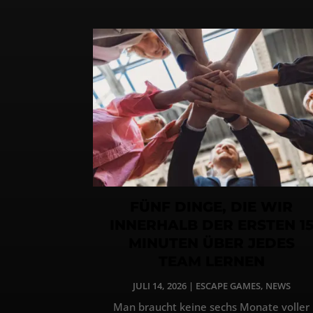
FÜNF DINGE, DIE WIR
INNERHALB DER ERSTEN 1
MINUTEN ÜBER JEDES
TEAM LERNEN
JULI 14, 2026
|
ESCAPE GAMES
,
NEWS
Man braucht keine sechs Monate voller