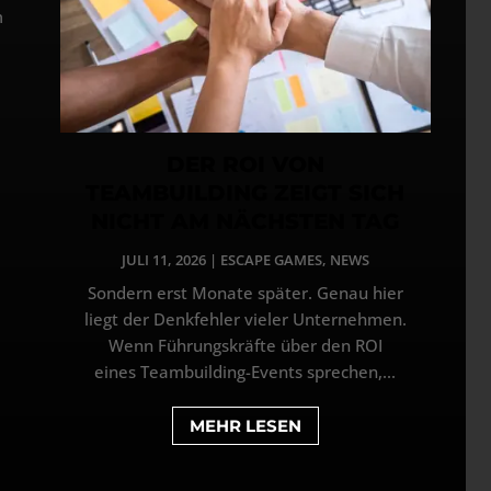
m
DER ROI VON
TEAMBUILDING ZEIGT SICH
NICHT AM NÄCHSTEN TAG
JULI 11, 2026
|
ESCAPE GAMES
,
NEWS
Sondern erst Monate später. Genau hier
liegt der Denkfehler vieler Unternehmen.
Wenn Führungskräfte über den ROI
eines Teambuilding-Events sprechen,...
MEHR LESEN