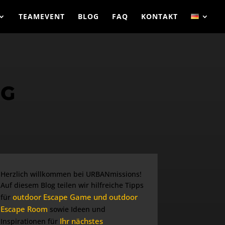
TEAMEVENT
BLOG
FAQ
KONTAKT
NG
Herzlich willkommen bei URBANmissions!
Auf diesem Blog teilen wir hilfreiche Tipps
outdoor Escape Game und outdoor
für
Escape Room
sowie Ideen und
Ihr nächstes
Inspirationen für