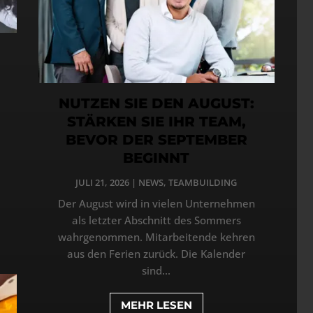
NUTZEN SIE DEN AUGUST:
STÄRKEN SIE IHR TEAM,
BEVOR DER SEPTEMBER
BEGINNT
JULI 21, 2026
|
NEWS
,
TEAMBUILDING
Der August wird in vielen Unternehmen
als letzter Abschnitt des Sommers
wahrgenommen. Mitarbeitende kehren
aus den Ferien zurück. Die Kalender
sind...
MEHR LESEN