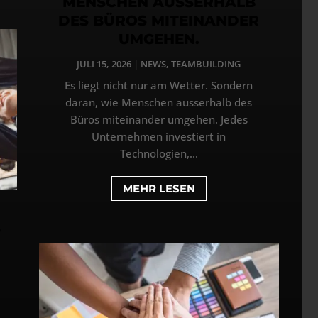
MENSCHEN AUSSERHALB
DES BÜROS MITEINANDER
UMGEHEN.
JULI 15, 2026
|
NEWS
,
TEAMBUILDING
Es liegt nicht nur am Wetter. Sondern
daran, wie Menschen ausserhalb des
Büros miteinander umgehen. Jedes
Unternehmen investiert in
Technologien,...
MEHR LESEN
5