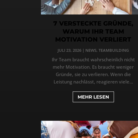
7 VERSTECKTE GRÜNDE,
WARUM IHR TEAM
MOTIVATION VERLIERT
JULI 23, 2026
|
NEWS
,
TEAMBUILDING
Ihr Team braucht wahrscheinlich nicht
mehr Motivation. Es braucht weniger
Gründe, sie zu verlieren. Wenn die
Leistung nachlässt, reagieren viele...
MEHR LESEN