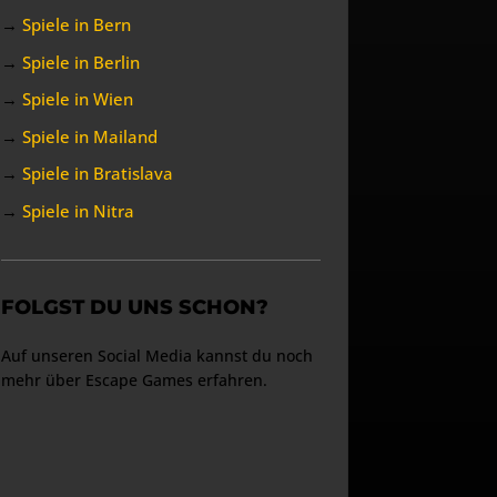
→
Spiele in Bern
→
Spiele in Berlin
→
Spiele in Wien
→
Spiele in Mailand
→
Spiele in Bratislava
→
Spiele in Nitra
FOLGST DU UNS SCHON?
Auf unseren Social Media kannst du noch
mehr über Escape Games erfahren.