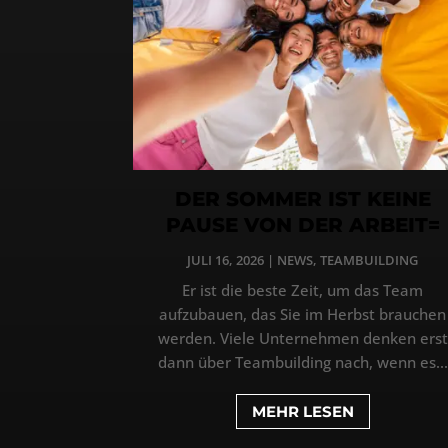
DER SOMMER IST KEINE
PAUSE VON DER ARBEIT=
JULI 16, 2026
|
NEWS
,
TEAMBUILDING
Er ist die beste Zeit, um das Team
aufzubauen, das Sie im Herbst brauchen
werden. Viele Unternehmen denken erst
dann über Teambuilding nach, wenn es...
MEHR LESEN