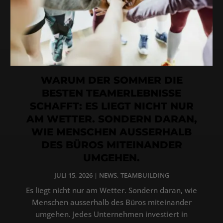
WARUM DER SOMMER DIE
BESTEN TEAMERLEBNISSE
SCHAFFT: ES LIEGT NICHT NUR
AM WETTER. SONDERN DARAN,
WIE MENSCHEN AUSSERHALB
DES BÜROS MITEINANDER
UMGEHEN.
JULI 15, 2026
|
NEWS
,
TEAMBUILDING
Es liegt nicht nur am Wetter. Sondern daran, wie
Menschen ausserhalb des Büros miteinander
umgehen. Jedes Unternehmen investiert in