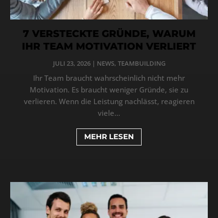
7 VERSTECKTE GRÜNDE, WARUM
IHR TEAM MOTIVATION VERLIERT
JULI 23, 2026
|
NEWS
,
TEAMBUILDING
Ihr Team braucht wahrscheinlich nicht mehr
Motivation. Es braucht weniger Gründe, sie zu
verlieren. Wenn die Leistung nachlässt, reagieren
viele...
MEHR LESEN