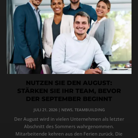
NUTZEN SIE DEN AUGUST:
STÄRKEN SIE IHR TEAM, BEVOR
DER SEPTEMBER BEGINNT
JULI 21, 2026
|
NEWS
,
TEAMBUILDING
Der August wird in vielen Unternehmen als letzter
Abschnitt des Sommers wahrgenommen.
Mitarbeitende kehren aus den Ferien zurück. Die