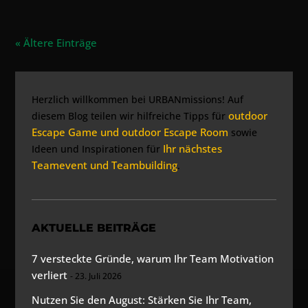
« Ältere Einträge
Herzlich willkommen bei URBANmissions! Auf
outdoor
diesem Blog teilen wir hilfreiche Tipps für
Escape Game und outdoor Escape Room
sowie
Ihr nächstes
Ideen und Inspirationen für
Teamevent und Teambuilding
.
AKTUELLE BEITRÄGE
7 versteckte Gründe, warum Ihr Team Motivation
verliert
23. Juli 2026
Nutzen Sie den August: Stärken Sie Ihr Team,