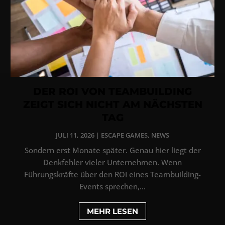
DER ROI VON TEAMBUILDING
ZEIGT SICH NICHT AM NÄCHSTEN
TAG
JULI 11, 2026
|
ESCAPE GAMES
,
NEWS
Sondern erst Monate später. Genau hier liegt der
Denkfehler vieler Unternehmen. Wenn
Führungskräfte über den ROI eines Teambuilding-
Events sprechen,...
MEHR LESEN