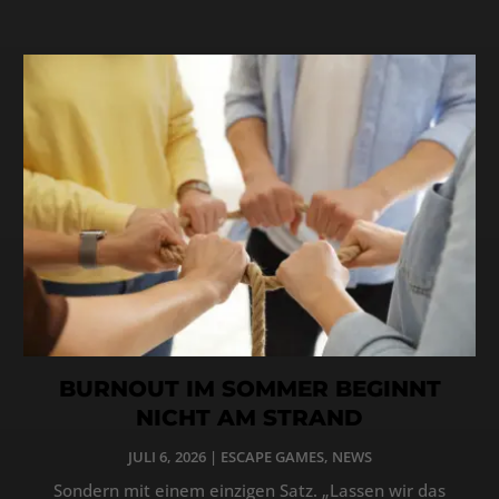
BURNOUT IM SOMMER BEGINNT
NICHT AM STRAND
JULI 6, 2026
|
ESCAPE GAMES
,
NEWS
Sondern mit einem einzigen Satz. „Lassen wir das