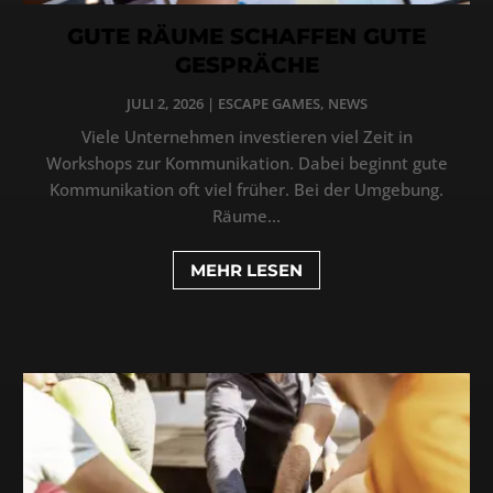
GUTE RÄUME SCHAFFEN GUTE
GESPRÄCHE
JULI 2, 2026
|
ESCAPE GAMES
,
NEWS
Viele Unternehmen investieren viel Zeit in
Workshops zur Kommunikation. Dabei beginnt gute
Kommunikation oft viel früher. Bei der Umgebung.
Räume...
MEHR LESEN