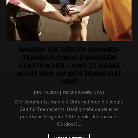
WARUM DIE BESTEN SOMMER-
TEAMBUILDINGS DRAUSSEN
STATTFINDEN – UND ES DABEI
NICHT NUR UM DEN TEAMGEIST
GEHT
JUNI 29, 2026
|
ESCAPE GAMES
,
NEWS
Der Sommer ist für viele Unternehmen die ideale
Zeit für Teamevents. Häufig steht dabei eine
praktische Frage im Mittelpunkt: Indoor oder
Outdoor?...