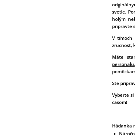
origin
álny
svetle. P
hol
ým n
pripravte 
V tímoch 
zručnosť, 
Máte sta
personálu
pomôckam
Ste pripra
Vyberte si
časom!
Hádanka m
Náročn