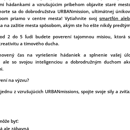
mi
hádankami a vzrušujúcim príbehom objavíte staré mes
onorte sa do dobrodružstva URBANmission, ultimátnej únikov
ebom
priamo v centre mesta! Vytiahnite svoj
smartfón aleb
sa na zažitie mesta spôsobom, akým ste ho ešte nikdy predtým
od 2 do 5 ľudí budete poverení tajomnou misiou, ktorá s
kreativitu a tímového ducha.
novený čas na vyriešenie hádaniek a splnenie vašej ú
, ale so svojou inteligenciou a dobrodružným duchom ak
i.
vení na výzvu?
 jednu z vzrušujúcich URBANmissions, spojte svoje sily a zvíťaz
ôže byť:
á ale zábavná