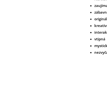
zaujím
zábavn
originá
kreatí
interak
vtipná
mystic
nezvyč