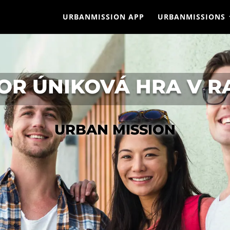
URBANMISSION APP
URBANMISSIONS
OR ÚNIKOVÁ HRA V R
URBAN MISSION