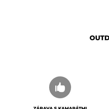
OUTD

ZÁBAVA S KAMARÁTMI