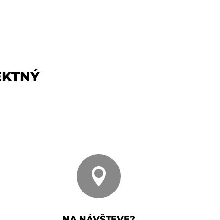
EKTNÝ

NA NÁVŠTEVE?