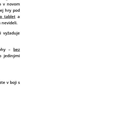
to v novom
ej hry pod
o tablet
a
 nevideli.
i vyžaduje
lohy –
bez
o jedinými
te v boji s