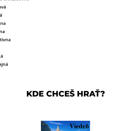
avá
á
lna
vna
tívna
ká
ajná
KDE CHCEŠ HRAŤ?