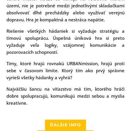
území, nie je potrebné medzi jednotlivými skladačkami
absolvovať dlhé prechádzky alebo využívať verejnú
dopravu. Hra je kompaktná a nestráca napätie.
Riešenie všetkých hádaniek si vyžaduje stratégiu a
tímovú spoluprácu. Úspešná úniková hra si preto
vyžaduje veľa logiky, vzájomnej komunikácie a
pozorovacích schopností.
Tímy, ktoré hrajú rovnakú URBANmission, hrajú proti
sebe v časovom limite. Ktorý tím ako prvý správne
vyrieši všetky hádanky a vyhrá?
Najväčšiu šancu na víťazstvo má tím, ktorého hráči
dobre spolupracujú, komunikujú medzi sebou a myslia
kreatívne.
ĎALŠIE INFO