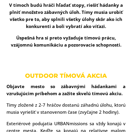
V tímoch budú hráči hľadať stopy, riešiť hádanky a
plniť množstvo zábavných úloh. Tímy musia urobiť
všetko pre to, aby splnili všetky úlohy skôr ako ich
konkurenti a boli vybratí ako víťazi.
Úspešná hra si preto vyžaduje tímovú prácu,
vzájomnú komunikáciu a pozorovacie schopnosti.
OUTDOOR TÍMOVÁ AKCIA
Objavte mesto so zábavnými hádankami a
vzrušujúcim príbehom a zažite skvelú tímovú akciu.
Tímy zložené z 2-7 hráčov dostanú záhadnú úlohu, ktorú
musia vyriešiť v stanovenom čase (zvyčajne 2 hodiny).
Exteriérové podujatia URBANmissions sa vždy konajú v
centre mesta. Keďže sa konajú na relatívne malom