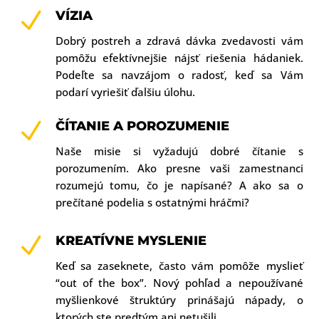
N
VÍZIA
Dobrý postreh a zdravá dávka zvedavosti vám
pomôžu efektívnejšie nájsť riešenia hádaniek.
Podeľte sa navzájom o radosť, keď sa Vám
podarí vyriešiť ďalšiu úlohu.
N
ČÍTANIE A POROZUMENIE
Naše misie si vyžadujú dobré čítanie s
porozumením. Ako presne vaši zamestnanci
rozumejú tomu, čo je napísané? A ako sa o
prečítané podelia s ostatnými hráčmi?
N
KREATÍVNE MYSLENIE
Keď sa zaseknete, často vám pomôže myslieť
“out of the box”. Nový pohľad a nepoužívané
myšlienkové štruktúry prinášajú nápady, o
ktorých ste predtým ani netušili.