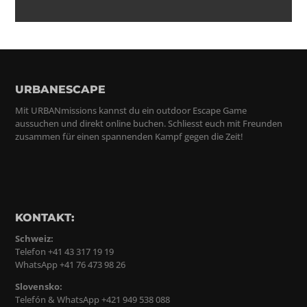
URBANESCAPE
Mit URBANmissions kannst du ein outdoor Escape Game
aussuchen und direkt online buchen. Schliesst euch mit Freunden
zusammen für einen spannenden Kampf gegen die Zeit!
KONTAKT:
Schweiz:
Telefon +41 43 317 19 19
WhatsApp +41 76 473 98 26
Slovensko:
Telefón & WhatsApp +421 949 538 088