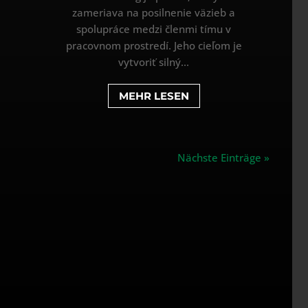
zameriava na posilnenie väzieb a
spolupráce medzi členmi tímu v
pracovnom prostredí. Jeho cieľom je
vytvoriť silný...
MEHR LESEN
Nächste Einträge »