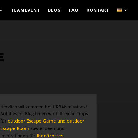
TEAMEVENT
BLOG
FAQ
KONTAKT
E
Herzlich willkommen bei URBANmissions!
Auf diesem Blog teilen wir hilfreiche Tipps
outdoor Escape Game und outdoor
für
Escape Room
sowie Ideen und
Ihr nächstes
Inspirationen für