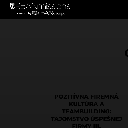
POZITÍVNA FIREMNÁ
KULTÚRA A
TEAMBUILDING:
TAJOMSTVO ÚSPEŠNEJ
FIRMY III.