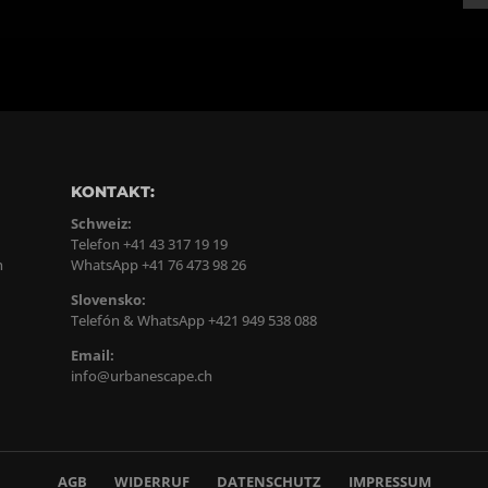
KONTAKT:
Schweiz:
Telefon +41 43 317 19 19
n
WhatsApp +41 76 473 98 26
Slovensko:
Telefón & WhatsApp +421 949 538 088
Email:
info@urbanescape.ch
AGB
WIDERRUF
DATENSCHUTZ
IMPRESSUM