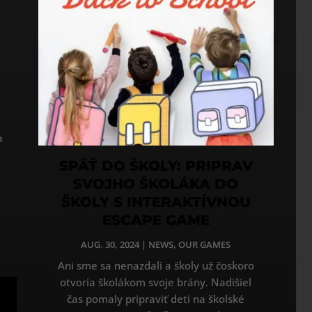
a
SPÄŤ DO ŠKOLY: PRIPRAV
SVOJHO ŠKOLÁKA DO
ŠKOLY S INTERAKTÍVNOU
ESCAPE GAME
AUG. 30, 2024
|
NEWS
,
OUR GAMES
Ani sme sa nenazdali a školy už čoskoro
otvoria školákom svoje brány. Nadišiel
čas pomaly pripraviť deti na školské