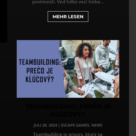
povinnosti. Veď toľko vecí treba...
MEHR LESEN
f
TEAMBUILDING: PREČO JE
KĽUČOVÝ?
JULI 28, 2024
|
ESCAPE GAMES
,
NEWS
Teambuilding je proces, ktorý sa