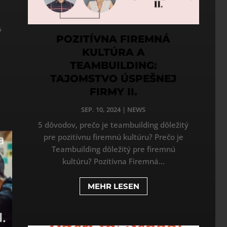
ý
POZITÍVNA FIREMNÁ
KULTÚRA A
TEAMBUILDING:
TAJOMSTVO ÚSPEŠNEJ
FIRMY II.
SEP. 10, 2024
|
NEWS
5 dôvodov, prečo je teambuilding dôležitý
pre pozitívnu firemnú kultúru? Prečo je
Teambuilding dôležitý pre firemnú
kultúru? Pozitívna Firemná...
MEHR LESEN