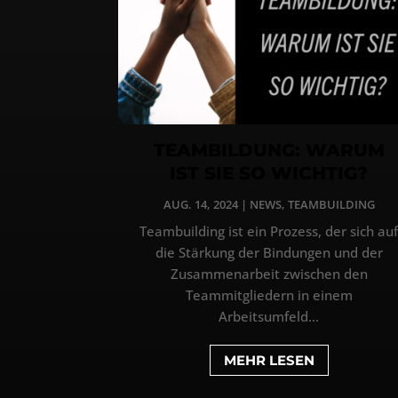
TEAMBILDUNG: WARUM
IST SIE SO WICHTIG?
AUG. 14, 2024
|
NEWS
,
TEAMBUILDING
Teambuilding ist ein Prozess, der sich au
die Stärkung der Bindungen und der
Zusammenarbeit zwischen den
Teammitgliedern in einem
Arbeitsumfeld...
MEHR LESEN