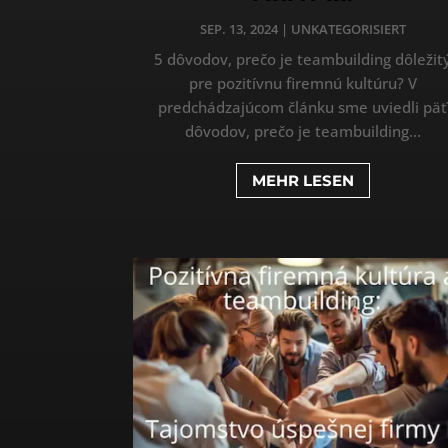
SEP. 13, 2024
|
UNKATEGORISIERT
5 dôvodov, prečo je teambuilding dôležit
pre pozitívnu firemnú kultúru? V
predchádzajúcom článku sme uviedli päť
dôvodov, prečo je teambuilding...
MEHR LESEN