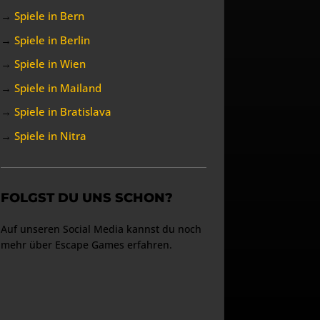
→
Spiele in Bern
→
Spiele in Berlin
→
Spiele in Wien
→
Spiele in Mailand
→
Spiele in Bratislava
→
Spiele in Nitra
FOLGST DU UNS SCHON?
Auf unseren Social Media kannst du noch
mehr über Escape Games erfahren.