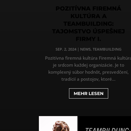
POZITÍVNA FIREMNÁ
KULTÚRA A
TEAMBUILDING:
TAJOMSTVO ÚSPEŠNEJ
FIRMY I.
SEP. 2, 2024
|
NEWS
,
TEAMBUILDING
Pozitívna firemná kultúra Firemná kultúr
je srdcom každej organizácie. Je to
komplexný súbor hodnôt, presvedčení,
tradícií a postojov, ktoré...
MEHR LESEN