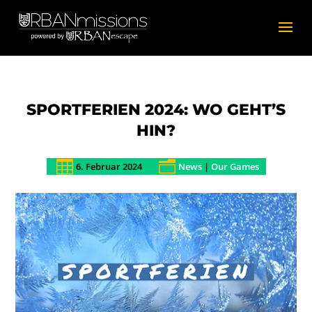
SPORTFERIEN 2024: WO GEHT’S
HIN?

n
6. Februar 2024
News
|
Our Games