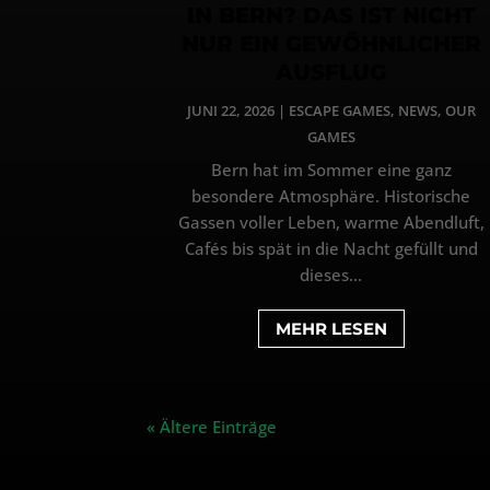
IN BERN? DAS IST NICHT
NUR EIN GEWÖHNLICHER
AUSFLUG
JUNI 22, 2026
|
ESCAPE GAMES
,
NEWS
,
OUR
GAMES
Bern hat im Sommer eine ganz
besondere Atmosphäre. Historische
Gassen voller Leben, warme Abendluft,
Cafés bis spät in die Nacht gefüllt und
dieses...
MEHR LESEN
« Ältere Einträge