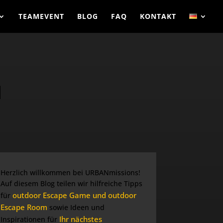
TEAMEVENT
BLOG
FAQ
KONTAKT
N
Herzlich willkommen bei URBANmissions!
Auf diesem Blog teilen wir hilfreiche Tipps
outdoor Escape Game und outdoor
für
Escape Room
sowie Ideen und
Ihr nächstes
Inspirationen für