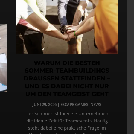
WARUM DIE BESTEN
SOMMER-TEAMBUILDINGS
DRAUSSEN STATTFINDEN –
UND ES DABEI NICHT NUR
UM DEN TEAMGEIST GEHT
JUNI 29, 2026
|
ESCAPE GAMES
,
NEWS
Der Sommer ist für viele Unternehmen
die ideale Zeit für Teamevents. Häufig
steht dabei eine praktische Frage im