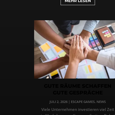
MEHR LESEN
GUTE RÄUME SCHAFFEN
GUTE GESPRÄCHE
JULI 2, 2026
|
ESCAPE GAMES
,
NEWS
Viele Unternehmen investieren viel Zeit