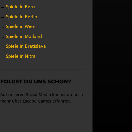
→
Spiele in Bern
→
Spiele in Berlin
→
Spiele in Wien
→
Spiele in Mailand
→
Spiele in Bratislava
→
Spiele in Nitra
FOLGST DU UNS SCHON?
Auf unseren Social Media kannst du noch
mehr über Escape Games erfahren.