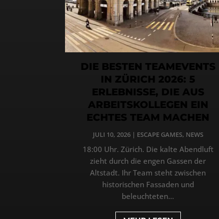
DIE BESTEN TEAMEVENTS
IN ZÜRICH 2026: 5
ERLEBNISSE, DIE AUS
ARBEITSKOLLEGEN EIN
ECHTES TEAM MACHEN
JULI 10, 2026
|
ESCAPE GAMES
,
NEWS
18:00 Uhr. Zürich. Die kalte Abendluft
zieht durch die engen Gassen der
Altstadt. Ihr Team steht zwischen
historischen Fassaden und
beleuchteten...