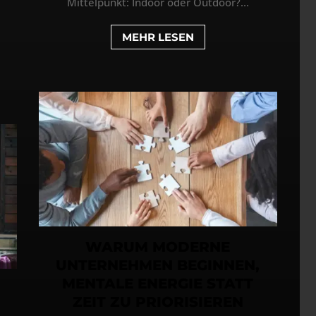
Mittelpunkt: Indoor oder Outdoor?...
MEHR LESEN
WARUM MODERNE
UNTERNEHMEN BEGINNEN,
MENTALE ENERGIE STATT
ZEIT ZU PRIORISIEREN