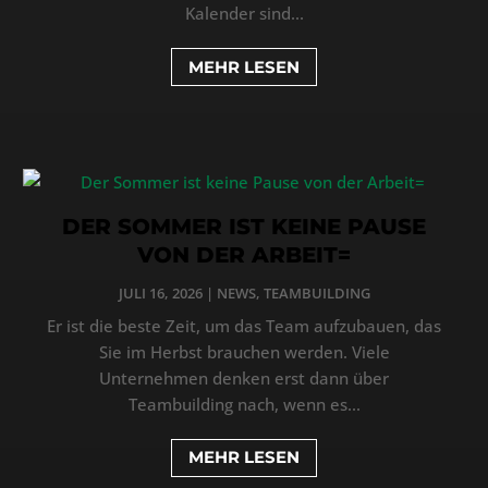
Kalender sind...
MEHR LESEN
DER SOMMER IST KEINE PAUSE
VON DER ARBEIT=
JULI 16, 2026
|
NEWS
,
TEAMBUILDING
Er ist die beste Zeit, um das Team aufzubauen, das
Sie im Herbst brauchen werden. Viele
Unternehmen denken erst dann über
Teambuilding nach, wenn es...
MEHR LESEN