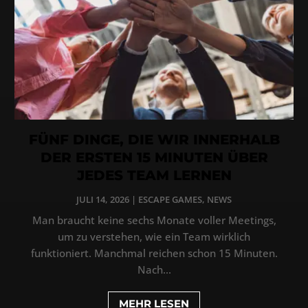
FÜNF DINGE, DIE WIR INNERHALB
DER ERSTEN 15 MINUTEN ÜBER
JEDES TEAM LERNEN
JULI 14, 2026
|
ESCAPE GAMES
,
NEWS
Man braucht keine sechs Monate voller Meetings,
um zu verstehen, wie ein Team wirklich
funktioniert. Manchmal reichen schon 15 Minuten.
Nach...
MEHR LESEN