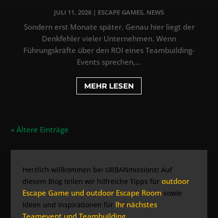
JULI 11, 2026
|
ESCAPE GAMES
,
NEWS
Sondern erst Monate später. Genau hier liegt der
Denkfehler vieler Unternehmen. Wenn
Führungskräfte über den ROI eines Teambuilding-
Events sprechen,...
MEHR LESEN
« Ältere Einträge
Herzlich willkommen bei URBANmissions! Auf
outdoor
diesem Blog teilen wir hilfreiche Tipps für
Escape Game und outdoor Escape Room
sowie
Ihr nächstes
Ideen und Inspirationen für
Teamevent und Teambuilding
.