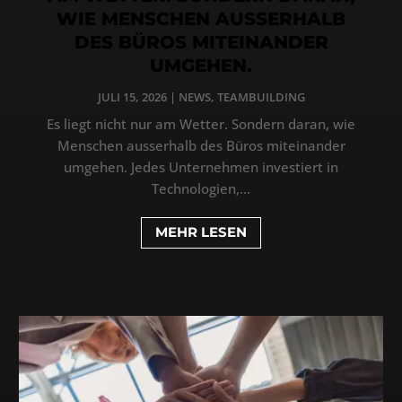
WIE MENSCHEN AUSSERHALB
DES BÜROS MITEINANDER
UMGEHEN.
JULI 15, 2026
|
NEWS
,
TEAMBUILDING
Es liegt nicht nur am Wetter. Sondern daran, wie
Menschen ausserhalb des Büros miteinander
umgehen. Jedes Unternehmen investiert in
Technologien,...
MEHR LESEN