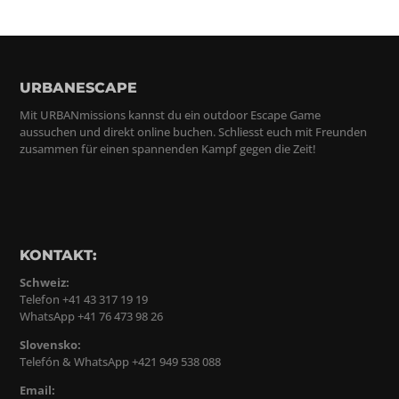
URBANESCAPE
Mit URBANmissions kannst du ein outdoor Escape Game
aussuchen und direkt online buchen. Schliesst euch mit Freunden
zusammen für einen spannenden Kampf gegen die Zeit!
KONTAKT:
Schweiz:
Telefon +41 43 317 19 19
WhatsApp +41 76 473 98 26
Slovensko:
Telefón & WhatsApp +421 949 538 088
Email: