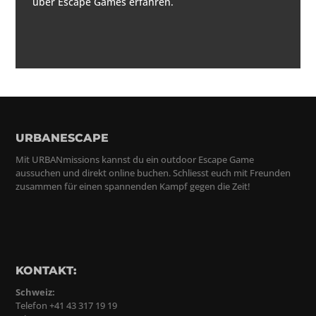
über Escape Games erfahren.
URBANESCAPE
Mit URBANmissions kannst du ein outdoor Escape Game
aussuchen und direkt online buchen. Schliesst euch mit Freunden
zusammen für einen spannenden Kampf gegen die Zeit!
KONTAKT:
Schweiz:
Telefon +41 43 317 19 19