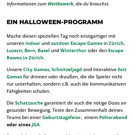
Informationen zum
Wettbewerb
, die du brauchst.
EIN
HALLOWEEN-PROGRAMM
Mache diesen speziellen Tag noch einzigartiger mit
unseren
indoor
und
outdoor Escape Games
in
Zürich
,
Luzern
,
Bern
,
Basel
und
Winterthur
oder den
Escape
Rooms in Zür
ich
.
Unsere
City Games
,
Schnitzeljagd
sind interaktive
Exit
Games
für drinnen oder draußen, die die Spieler nicht
nur unterhalten, sondern z.B. auch die kommunikativen
Fähigkeiten schulen.
Die
Schatzsuche
garantiert dir auch die nötige Dosis an
gesunder Bewegung. Teste den Zusammenhalt deines
Teams bei einer
Geburtstagsfei
er
, einem
Polterabend
oder eines
JG
A
.