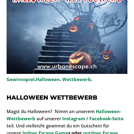
Gewinnspiel
.
Halloween
.
Wettbewerb
.
HALLOWEEN WETTBEWERB
Magst du Halloween? Nimm an unserem
Halloween-
Wettbewerb
auf unserer
Instagram
/
Facebook-Seite
teil. Und vielleicht gewinnst du ein Gutschein für
unsere
Indoor Escape Game
s
oder
outdoor Escape