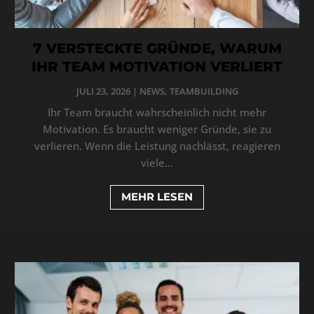
7 VERSTECKTE GRÜNDE, WARUM
IHR TEAM MOTIVATION VERLIERT
JULI 23, 2026
|
NEWS
,
TEAMBUILDING
Ihr Team braucht wahrscheinlich nicht mehr
Motivation. Es braucht weniger Gründe, sie zu
verlieren. Wenn die Leistung nachlässt, reagieren
viele...
MEHR LESEN