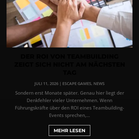
DER ROI VON TEAMBUILDING
ZEIGT SICH NICHT AM NÄCHSTEN
TAG
JULI 11, 2026
|
ESCAPE GAMES
,
NEWS
Sondern erst Monate später. Genau hier liegt der
Denkfehler vieler Unternehmen. Wenn
Führungskräfte über den ROI eines Teambuilding-
Events sprechen,...
MEHR LESEN