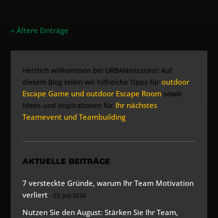
« Ältere Einträge
Herzlich willkommen bei URBANmissions! Auf
outdoor
diesem Blog teilen wir hilfreiche Tipps für
Escape Game und outdoor Escape Room
sowie
Ihr nächstes
Ideen und Inspirationen für
Teamevent und Teambuilding
.
AKTUELLE BEITRÄGE
7 versteckte Gründe, warum Ihr Team Motivation
verliert
23. Juli 2026
Nutzen Sie den August: Stärken Sie Ihr Team,