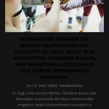
WARUM DER SOMMER DIE
BESTEN TEAMERLEBNISSE
SCHAFFT: ES LIEGT NICHT NUR
AM WETTER. SONDERN DARAN,
WIE MENSCHEN AUSSERHALB
DES BÜROS MITEINANDER
UMGEHEN.
JULI 15, 2026
|
NEWS
,
TEAMBUILDING
Es liegt nicht nur am Wetter. Sondern daran, wie
Menschen ausserhalb des Büros miteinander
umgehen. Jedes Unternehmen investiert in