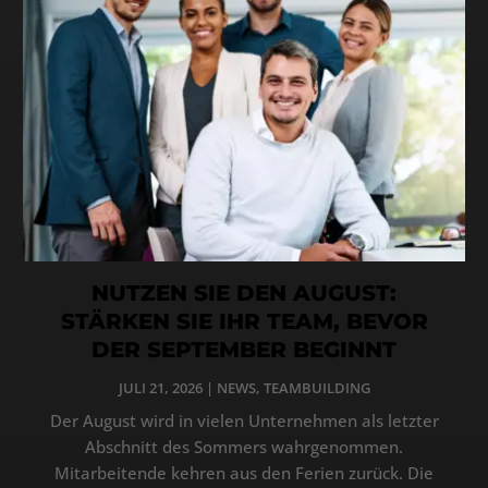
NUTZEN SIE DEN AUGUST:
STÄRKEN SIE IHR TEAM, BEVOR
DER SEPTEMBER BEGINNT
JULI 21, 2026
|
NEWS
,
TEAMBUILDING
Der August wird in vielen Unternehmen als letzter
Abschnitt des Sommers wahrgenommen.
Mitarbeitende kehren aus den Ferien zurück. Die