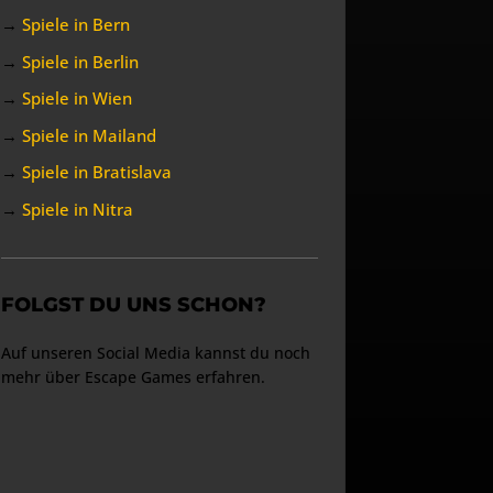
→
Spiele in Bern
→
Spiele in Berlin
→
Spiele in Wien
→
Spiele in Mailand
→
Spiele in Bratislava
→
Spiele in Nitra
FOLGST DU UNS SCHON?
Auf unseren Social Media kannst du noch
mehr über Escape Games erfahren.