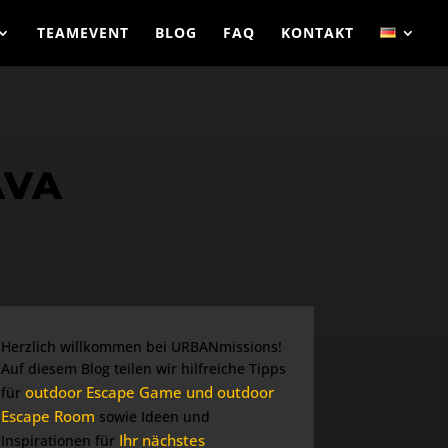
TEAMEVENT
BLOG
FAQ
KONTAKT
AVA
Herzlich willkommen bei URBANmissions!
Auf diesem Blog teilen wir hilfreiche Tipps
outdoor Escape Game und outdoor
für
Escape Room
sowie Ideen und
Ihr nächstes
Inspirationen für