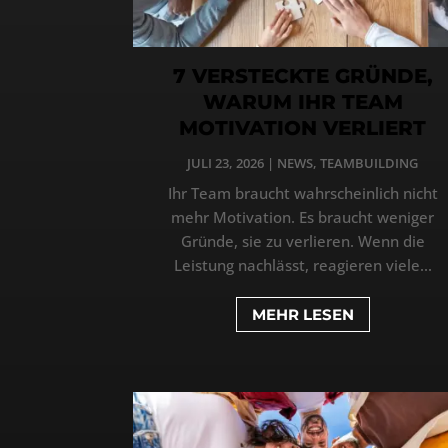
7 VERSTECKTE GRÜNDE,
WARUM IHR TEAM
MOTIVATION VERLIERT
JULI 23, 2026
|
NEWS
,
TEAMBUILDING
Ihr Team braucht wahrscheinlich nicht
mehr Motivation. Es braucht weniger
Gründe, sie zu verlieren. Wenn die
Leistung nachlässt, reagieren viele...
MEHR LESEN