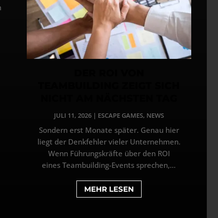
m
DER ROI VON
TEAMBUILDING ZEIGT SICH
NICHT AM NÄCHSTEN TAG
JULI 11, 2026
|
ESCAPE GAMES
,
NEWS
Sondern erst Monate später. Genau hier
liegt der Denkfehler vieler Unternehmen.
Wenn Führungskräfte über den ROI
eines Teambuilding-Events sprechen,...
MEHR LESEN