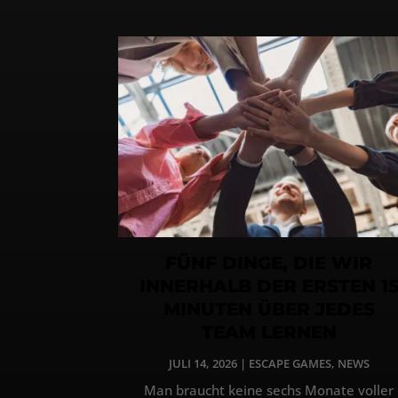
FÜNF DINGE, DIE WIR
INNERHALB DER ERSTEN 1
MINUTEN ÜBER JEDES
TEAM LERNEN
JULI 14, 2026
|
ESCAPE GAMES
,
NEWS
Man braucht keine sechs Monate voller