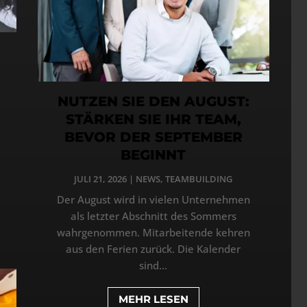
NUTZEN SIE DEN AUGUST:
STÄRKEN SIE IHR TEAM,
BEVOR DER SEPTEMBER
BEGINNT
JULI 21, 2026
|
NEWS
,
TEAMBUILDING
Der August wird in vielen Unternehmen
als letzter Abschnitt des Sommers
wahrgenommen. Mitarbeitende kehren
aus den Ferien zurück. Die Kalender
sind...
MEHR LESEN