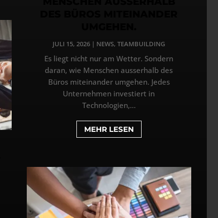
MENSCHEN AUSSERHALB
DES BÜROS MITEINANDER
UMGEHEN.
JULI 15, 2026
|
NEWS
,
TEAMBUILDING
Es liegt nicht nur am Wetter. Sondern
daran, wie Menschen ausserhalb des
Büros miteinander umgehen. Jedes
Unternehmen investiert in
Technologien,...
MEHR LESEN
5