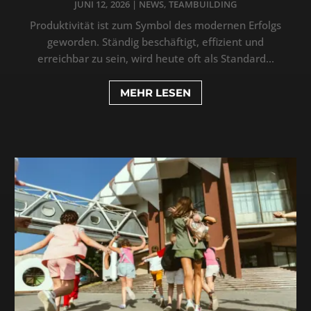
JUNI 12, 2026
|
NEWS
,
TEAMBUILDING
Produktivität ist zum Symbol des modernen Erfolgs
geworden. Ständig beschäftigt, effizient und
erreichbar zu sein, wird heute oft als Standard...
MEHR LESEN