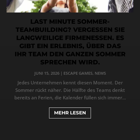
LAST MINUTE SOMMER-
TEAMBUILDING? VERGESSEN SIE
LANGWEILIGE FIRMENESSEN. ES
GIBT EIN ERLEBNIS, ÜBER DAS
IHR TEAM DEN GANZEN SOMMER
SPRECHEN WIRD.
JUNI 15, 2026
|
ESCAPE GAMES
,
NEWS
Jedes Unternehmen kennt diesen Moment. Der
Sommer rückt näher. Die Hälfte des Teams denkt
bereits an Ferien, die Kalender füllen sich immer...
MEHR LESEN