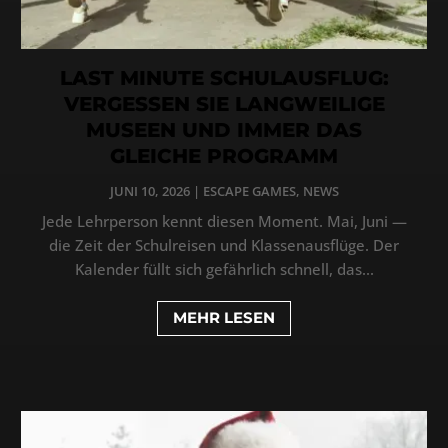
LAST MINUTE SCHULAUSFLUG:
VERGESSEN SIE LANGWEILIGE
MUSEEN UND IMMER DAS
GLEICHE PROGRAMM
JUNI 10, 2026
|
ESCAPE GAMES
,
NEWS
Jede Lehrperson kennt diesen Moment. Mai, Juni —
die Zeit der Schulreisen und Klassenausflüge. Der
Kalender füllt sich gefährlich schnell, das...
MEHR LESEN