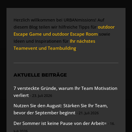
Herzlich willkommen bei URBANmissions! Auf
outdoor
diesem Blog teilen wir hilfreiche Tipps für
Escape Game und outdoor Escape Room
sowie
Ihr nächstes
Ideen und Inspirationen für
Teamevent und Teambuilding
.
AKTUELLE BEITRÄGE
7 versteckte Gründe, warum Ihr Team Motivation
verliert
23. Juli 2026
Nutzen Sie den August: Stärken Sie Ihr Team,
bevor der September beginnt
21. Juli 2026
Der Sommer ist keine Pause von der Arbeit=
16.
Juli 2026