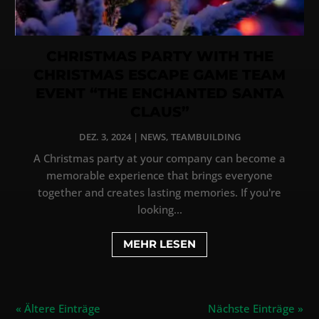
CHRISTMAS PARTY WITH THE
CHRISTMAS ESCAPE GAME TEAM
EVENT “THE ENCHANTED SANTA
CLAUS”
DEZ. 3, 2024
|
NEWS
,
TEAMBUILDING
A Christmas party at your company can become a
memorable experience that brings everyone
together and creates lasting memories. If you're
looking...
MEHR LESEN
« Ältere Einträge
Nächste Einträge »