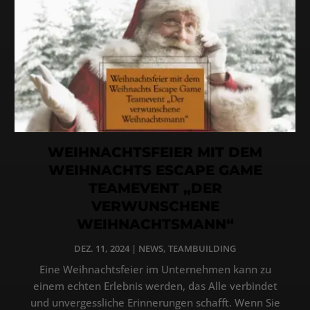
WEIHNACHTSFEIER MIT DEM
WEIHNACHTS ESCAPE GAME
TEAMEVENT „DER
VERWUNSCHENE
WEIHNACHTSMANN“
DEZ. 11, 2024
|
NEWS
,
TEAMBUILDING
Eine Weihnachtsfeier im Unternehmen kann zu
einem echten Erlebnis werden, das Alle verbindet
und unvergessliche Erinnerungen schafft. Wenn Sie