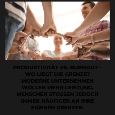
PRODUKTIVITÄT VS. BURNOUT –
WO LIEGT DIE GRENZE?
MODERNE UNTERNEHMEN
WOLLEN MEHR LEISTUNG.
MENSCHEN STOSSEN JEDOCH
IMMER HÄUFIGER AN IHRE
EIGENEN GRENZEN.