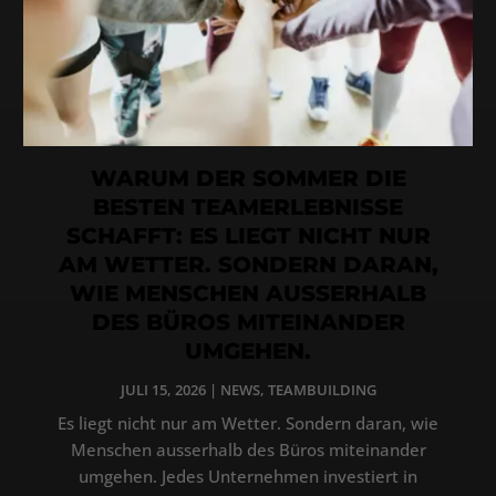
WARUM DER SOMMER DIE
BESTEN TEAMERLEBNISSE
SCHAFFT: ES LIEGT NICHT NUR
AM WETTER. SONDERN DARAN,
WIE MENSCHEN AUSSERHALB
DES BÜROS MITEINANDER
UMGEHEN.
JULI 15, 2026
|
NEWS
,
TEAMBUILDING
Es liegt nicht nur am Wetter. Sondern daran, wie
Menschen ausserhalb des Büros miteinander
umgehen. Jedes Unternehmen investiert in