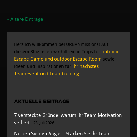
« Ältere Einträge
Herzlich willkommen bei URBANmissions! Auf
outdoor
diesem Blog teilen wir hilfreiche Tipps für
Escape Game und outdoor Escape Room
sowie
Ihr nächstes
Ideen und Inspirationen für
Teamevent und Teambuilding
.
AKTUELLE BEITRÄGE
7 versteckte Gründe, warum Ihr Team Motivation
verliert
23. Juli 2026
Nutzen Sie den August: Stärken Sie Ihr Team,