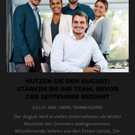
NUTZEN SIE DEN AUGUST:
STÄRKEN SIE IHR TEAM, BEVOR
DER SEPTEMBER BEGINNT
JULI 21, 2026
|
NEWS
,
TEAMBUILDING
Der August wird in vielen Unternehmen als letzter
Abschnitt des Sommers wahrgenommen.
Mitarbeitende kehren aus den Ferien zurück. Die