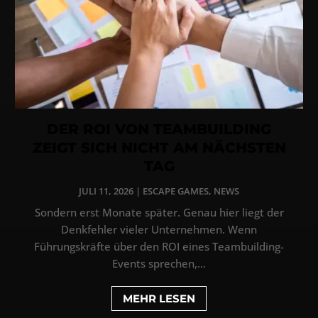
DER ROI VON TEAMBUILDING
ZEIGT SICH NICHT AM NÄCHSTEN
TAG
JULI 11, 2026
|
ESCAPE GAMES
,
NEWS
Sondern erst Monate später. Genau hier liegt der
Denkfehler vieler Unternehmen. Wenn
Führungskräfte über den ROI eines Teambuilding-
Events sprechen,...
MEHR LESEN