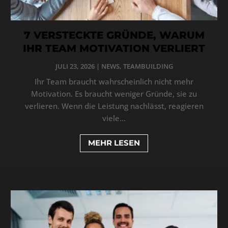
7 VERSTECKTE GRÜNDE, WARUM
IHR TEAM MOTIVATION VERLIERT
JULI 23, 2026
|
NEWS
,
TEAMBUILDING
Ihr Team braucht wahrscheinlich nicht mehr
Motivation. Es braucht weniger Gründe, sie zu
verlieren. Wenn die Leistung nachlässt, reagieren
viele...
MEHR LESEN