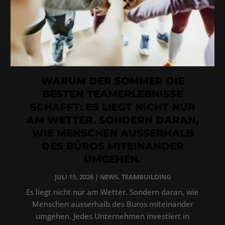
WARUM DER SOMMER DIE
BESTEN TEAMERLEBNISSE
SCHAFFT: ES LIEGT NICHT NUR
AM WETTER. SONDERN DARAN,
WIE MENSCHEN AUSSERHALB
DES BÜROS MITEINANDER
UMGEHEN.
JULI 15, 2026
|
NEWS
,
TEAMBUILDING
Es liegt nicht nur am Wetter. Sondern daran, wie
Menschen ausserhalb des Büros miteinander
umgehen. Jedes Unternehmen investiert in