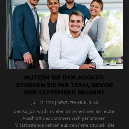
NUTZEN SIE DEN AUGUST:
STÄRKEN SIE IHR TEAM, BEVOR
DER SEPTEMBER BEGINNT
JULI 21, 2026
|
NEWS
,
TEAMBUILDING
Der August wird in vielen Unternehmen als letzter
Abschnitt des Sommers wahrgenommen.
Mitarbeitende kehren aus den Ferien zurück. Die