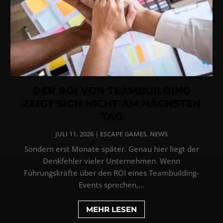
DER ROI VON TEAMBUILDING
ZEIGT SICH NICHT AM NÄCHSTEN
TAG
JULI 11, 2026
|
ESCAPE GAMES
,
NEWS
Sondern erst Monate später. Genau hier liegt der
Denkfehler vieler Unternehmen. Wenn
Führungskräfte über den ROI eines Teambuilding-
Events sprechen,...
MEHR LESEN