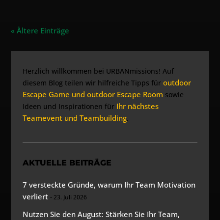
« Ältere Einträge
Herzlich willkommen bei URBANmissions! Auf
outdoor
diesem Blog teilen wir hilfreiche Tipps für
Escape Game und outdoor Escape Room
sowie
Ihr nächstes
Ideen und Inspirationen für
Teamevent und Teambuilding
.
AKTUELLE BEITRÄGE
7 versteckte Gründe, warum Ihr Team Motivation
verliert
23. Juli 2026
Nutzen Sie den August: Stärken Sie Ihr Team,