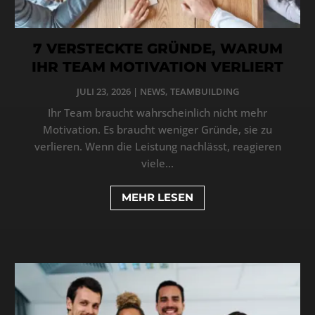
7 VERSTECKTE GRÜNDE, WARUM
IHR TEAM MOTIVATION VERLIERT
JULI 23, 2026
|
NEWS
,
TEAMBUILDING
Ihr Team braucht wahrscheinlich nicht mehr
Motivation. Es braucht weniger Gründe, sie zu
verlieren. Wenn die Leistung nachlässt, reagieren
viele...
MEHR LESEN