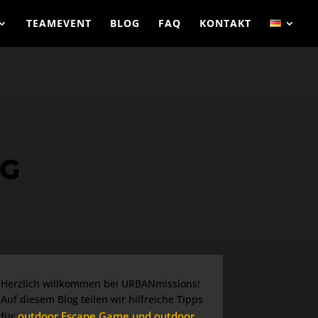
TEAMEVENT
BLOG
FAQ
KONTAKT
NG
Herzlich willkommen bei URBANmissions!
Auf diesem Blog teilen wir hilfreiche Tipps
outdoor Escape Game und outdoor
für