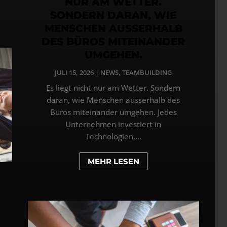
NUR AM WETTER.
SONDERN DARAN, WIE
MENSCHEN AUSSERHALB
DES BÜROS MITEINANDER
UMGEHEN.
JULI 15, 2026
|
NEWS
,
TEAMBUILDING
Es liegt nicht nur am Wetter. Sondern
daran, wie Menschen ausserhalb des
Büros miteinander umgehen. Jedes
Unternehmen investiert in
Technologien,...
MEHR LESEN
5