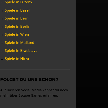
→
Spiele in Luzern
→
Spiele in Basel
→
Spiele in Bern
→
Spiele in Berlin
→
Spiele in Wien
→
Spiele in Mailand
→
Spiele in Bratislava
→
Spiele in Nitra
FOLGST DU UNS SCHON?
Auf unseren Social Media kannst du noch
mehr über Escape Games erfahren.