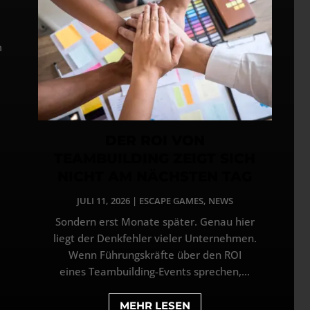
m
DER ROI VON
TEAMBUILDING ZEIGT SICH
NICHT AM NÄCHSTEN TAG
JULI 11, 2026
|
ESCAPE GAMES
,
NEWS
Sondern erst Monate später. Genau hier
liegt der Denkfehler vieler Unternehmen.
Wenn Führungskräfte über den ROI
eines Teambuilding-Events sprechen,...
MEHR LESEN