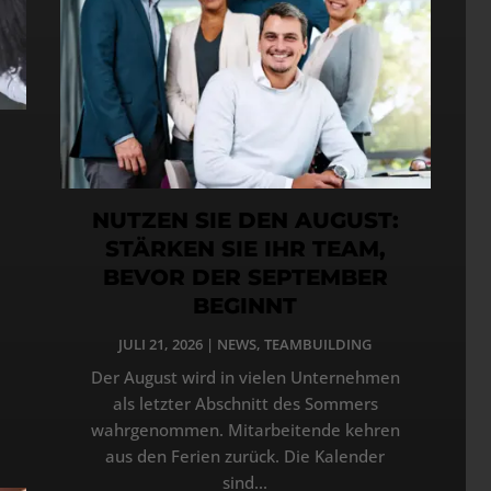
NUTZEN SIE DEN AUGUST:
STÄRKEN SIE IHR TEAM,
BEVOR DER SEPTEMBER
BEGINNT
JULI 21, 2026
|
NEWS
,
TEAMBUILDING
Der August wird in vielen Unternehmen
als letzter Abschnitt des Sommers
wahrgenommen. Mitarbeitende kehren
aus den Ferien zurück. Die Kalender
sind...