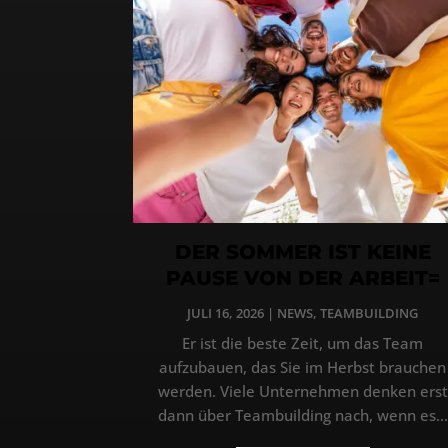
DER SOMMER IST KEINE
PAUSE VON DER ARBEIT=
JULI 16, 2026
|
NEWS
,
TEAMBUILDING
Er ist die beste Zeit, um das Team
aufzubauen, das Sie im Herbst brauchen
werden. Viele Unternehmen denken erst
dann über Teambuilding nach, wenn es...