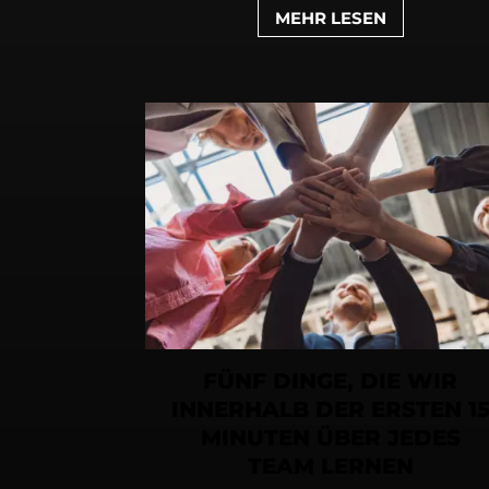
MEHR LESEN
FÜNF DINGE, DIE WIR
INNERHALB DER ERSTEN 1
MINUTEN ÜBER JEDES
TEAM LERNEN