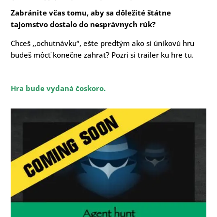
Zabránite včas tomu, aby sa dôležité štátne
tajomstvo dostalo do nesprávnych rúk?
Chceš ,,ochutnávku“, ešte predtým ako si únikovú hru
budeš môcť konečne zahrať? Pozri si trailer ku hre tu.
Hra bude vydaná čoskoro.