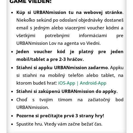
GAME VIEDEŇ:
Kúp si URBANmission tu na webovej stránke
.
Niekoľko sekúnd po odoslaní objednávky dostaneš
email s jedným alebo viacerými voucher kódmi a
všetkými potrebnými informáciami pre
URBANmission Lov na agenta vo Viedni.
Jeden voucher kód je platný pre jeden
mobil/tablet a pre 2-3 hráčov.
Stiahni si appku URBANmission zadarmo
. Appku
si stiahni na mobilný telefón alebo tablet, na
ktorom budeš hrať:
iOS-App |
Android-App
Stiahni si zakúpenú URBANmission do appky.
Choď s tvojim tímom na začiatočný bod
URBANmission.
Pozorne si prečítajte prvé 3 strany hry!
Spustite hru. Vtedy vám začne bežať čas.