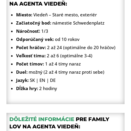
NA AGENTA VIEDEŇ:
Miesto:
Viedeň – Staré mesto, exteriér
Začiatočný bod:
námestie Schwedenplatz
Náročnosť:
1/3
Odporúčaný vek:
od 10 rokov
Počet hráčov:
2 až 24 (optimálne do 20 hráčov)
Veľkosť tímu:
2 až 6 (optimálne 3-4)
Počet tímov:
1 až 4 tímy naraz
Duel:
možný (2 až 4 tímy naraz proti sebe)
Jazyk:
SK | EN | DE
Dĺžka hry:
2 hodiny
DÔLEŽITÉ INFORMÁCIE
PRE FAMILY
LOV NA AGENTA VIEDEŇ: