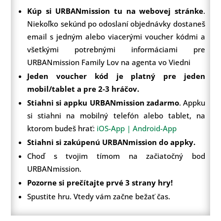
Kúp si URBANmission tu na webovej stránke
.
Niekoľko sekúnd po odoslaní objednávky dostaneš
email s jedným alebo viacerými voucher kódmi a
všetkými potrebnými informáciami pre
URBANmission Family Lov na agenta vo Viedni
Jeden voucher kód je platný pre jeden
mobil/tablet a pre 2-3 hráčov.
Stiahni si appku URBANmission zadarmo
. Appku
si stiahni na mobilný telefón alebo tablet, na
ktorom budeš hrať:
iOS-App |
Android-App
Stiahni si zakúpenú URBANmission do appky.
Choď s tvojim tímom na začiatočný bod
URBANmission.
Pozorne si prečítajte prvé 3 strany hry!
Spustite hru. Vtedy vám začne bežať čas.