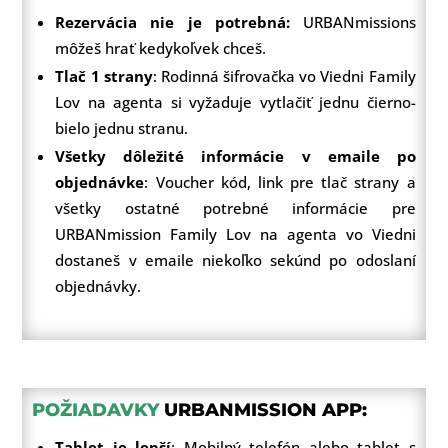
Rezervácia nie je potrebná:
URBANmissions
môžeš hrať kedykoľvek chceš.
Tlač 1 strany
: Rodinná šifrovačka vo Viedni Family
Lov na agenta si vyžaduje vytlačiť jednu čierno-
bielo jednu stranu.
Všetky dôležité informácie v emaile po
objednávke
: Voucher kód, link pre tlač strany a
všetky ostatné potrebné informácie pre
URBANmission Family Lov na agenta vo Viedni
dostaneš v emaile niekoľko sekúnd po odoslaní
objednávky.
POŽIADAVKY
URBANMISSION APP:
Tablet je lepší
: Mobilný telefón alebo tablet s