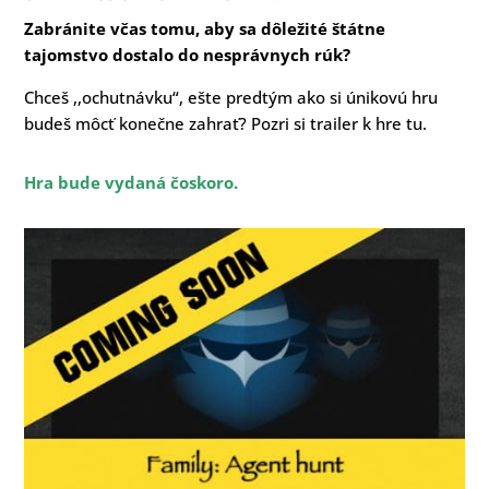
Zabránite včas tomu, aby sa dôležité štátne
tajomstvo dostalo do nesprávnych rúk?
Chceš ,,ochutnávku“, ešte predtým ako si únikovú hru
budeš môcť konečne zahrať? Pozri si trailer k hre
tu.
Hra bude vydaná čoskoro.