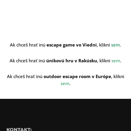
Ak chceš hrať inú
escape game vo Viedni
, klikni
sem
.
Ak chceš hrať inú
únikovú hru v Rakúsku
, klikni
sem
.
Ak chceš hrať inú
outdoor escape room v Európe
, klikni
sem
.
KONTAKT: