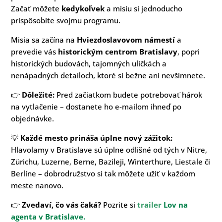
Začať môžete
kedykoľvek
a misiu si jednoducho
prispôsobíte svojmu programu.
Misia sa začína na
Hviezdoslavovom námestí
a
prevedie vás
historickým centrom Bratislavy
, popri
historických budovách, tajomných uličkách a
nenápadných detailoch, ktoré si bežne ani nevšimnete.
👉
Dôležité:
Pred začiatkom budete potrebovať hárok
na vytlačenie – dostanete ho e-mailom ihneď po
objednávke.
💡
Každé mesto prináša úplne nový zážitok:
Hlavolamy v Bratislave sú úplne odlišné od tých v Nitre,
Zürichu, Luzerne, Berne, Bazileji, Winterthure, Liestale či
Berlíne – dobrodružstvo si tak môžete užiť v každom
meste nanovo.
👉
Zvedaví, čo vás čaká?
Pozrite si
trailer
Lov na
agenta v Bratislave.