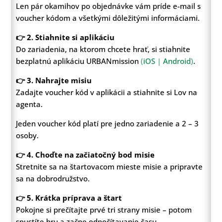
Len pár okamihov po objednávke vám príde e-mail s
voucher kódom a všetkými dôležitými informáciami.
👉 2. Stiahnite si aplikáciu
Do zariadenia, na ktorom chcete hrať, si stiahnite
bezplatnú aplikáciu URBANmission
(
iOS
|
Android
)
.
👉 3. Nahrajte misiu
Zadajte voucher kód v aplikácii a stiahnite si Lov na
agenta.
Jeden voucher kód platí pre jedno zariadenie a 2 – 3
osoby.
👉 4. Choďte na začiatočný bod misie
Stretnite sa na štartovacom mieste misie a pripravte
sa na dobrodružstvo.
👉 5. Krátka príprava a štart
Pokojne si prečítajte prvé tri strany misie – potom
spustíte hru a začne odpočítavanie času.