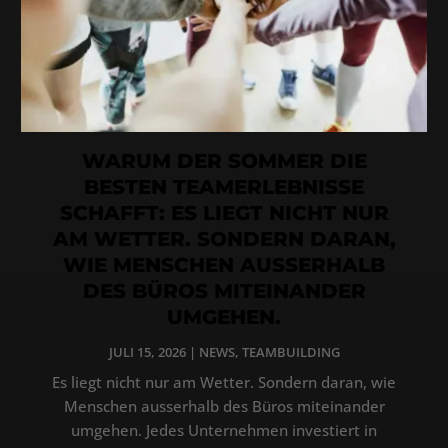
WARUM DER SOMMER DIE
BESTEN TEAMERLEBNISSE
SCHAFFT: ES LIEGT NICHT NUR
AM WETTER. SONDERN DARAN,
WIE MENSCHEN AUSSERHALB
DES BÜROS MITEINANDER
UMGEHEN.
JULI 15, 2026
|
NEWS
,
TEAMBUILDING
Es liegt nicht nur am Wetter. Sondern daran, wie
Menschen ausserhalb des Büros miteinander
umgehen. Jedes Unternehmen investiert in