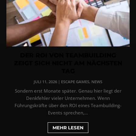
DER ROI VON TEAMBUILDING
ZEIGT SICH NICHT AM NÄCHSTEN
TAG
JULI 11, 2026
|
ESCAPE GAMES
,
NEWS
Sondern erst Monate später. Genau hier liegt der
Denkfehler vieler Unternehmen. Wenn
Führungskräfte über den ROI eines Teambuilding-
Events sprechen,...
MEHR LESEN