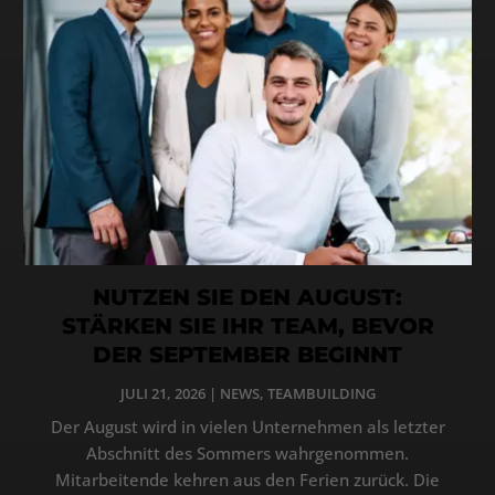
NUTZEN SIE DEN AUGUST:
STÄRKEN SIE IHR TEAM, BEVOR
DER SEPTEMBER BEGINNT
JULI 21, 2026
|
NEWS
,
TEAMBUILDING
Der August wird in vielen Unternehmen als letzter
Abschnitt des Sommers wahrgenommen.
Mitarbeitende kehren aus den Ferien zurück. Die