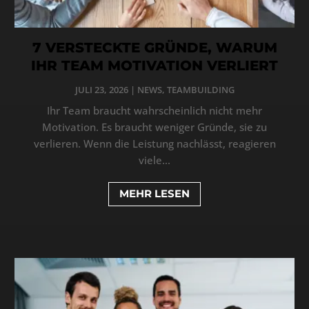
7 VERSTECKTE GRÜNDE, WARUM
IHR TEAM MOTIVATION VERLIERT
JULI 23, 2026
|
NEWS
,
TEAMBUILDING
Ihr Team braucht wahrscheinlich nicht mehr
Motivation. Es braucht weniger Gründe, sie zu
verlieren. Wenn die Leistung nachlässt, reagieren
viele...
MEHR LESEN