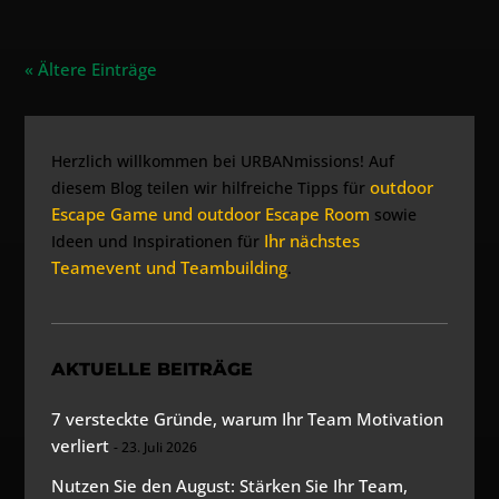
« Ältere Einträge
Herzlich willkommen bei URBANmissions! Auf
outdoor
diesem Blog teilen wir hilfreiche Tipps für
Escape Game und outdoor Escape Room
sowie
Ihr nächstes
Ideen und Inspirationen für
Teamevent und Teambuilding
.
AKTUELLE BEITRÄGE
7 versteckte Gründe, warum Ihr Team Motivation
verliert
23. Juli 2026
Nutzen Sie den August: Stärken Sie Ihr Team,