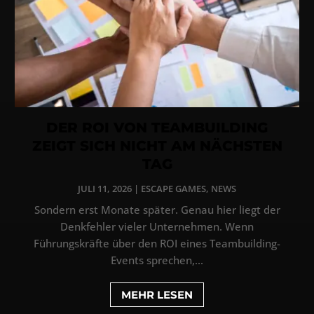
DER ROI VON TEAMBUILDING
ZEIGT SICH NICHT AM NÄCHSTEN
TAG
JULI 11, 2026
|
ESCAPE GAMES
,
NEWS
Sondern erst Monate später. Genau hier liegt der
Denkfehler vieler Unternehmen. Wenn
Führungskräfte über den ROI eines Teambuilding-
Events sprechen,...
MEHR LESEN