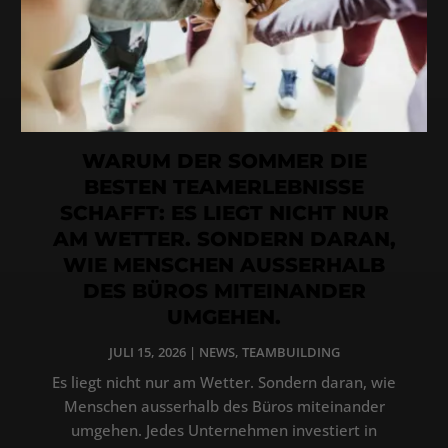
WARUM DER SOMMER DIE
BESTEN TEAMERLEBNISSE
SCHAFFT: ES LIEGT NICHT NUR
AM WETTER. SONDERN DARAN,
WIE MENSCHEN AUSSERHALB
DES BÜROS MITEINANDER
UMGEHEN.
JULI 15, 2026
|
NEWS
,
TEAMBUILDING
Es liegt nicht nur am Wetter. Sondern daran, wie
Menschen ausserhalb des Büros miteinander
umgehen. Jedes Unternehmen investiert in