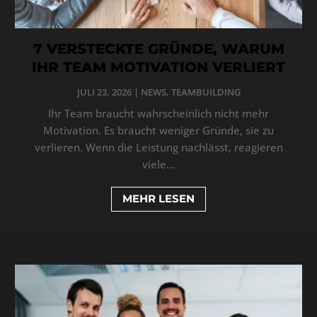
7 VERSTECKTE GRÜNDE, WARUM
IHR TEAM MOTIVATION VERLIERT
JULI 23, 2026
|
NEWS
,
TEAMBUILDING
Ihr Team braucht wahrscheinlich nicht mehr
Motivation. Es braucht weniger Gründe, sie zu
verlieren. Wenn die Leistung nachlässt, reagieren
viele...
MEHR LESEN