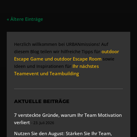
« Ältere Einträge
Herzlich willkommen bei URBANmissions! Auf
outdoor
diesem Blog teilen wir hilfreiche Tipps für
Escape Game und outdoor Escape Room
sowie
Ihr nächstes
Ideen und Inspirationen für
Teamevent und Teambuilding
.
AKTUELLE BEITRÄGE
7 versteckte Gründe, warum Ihr Team Motivation
verliert
23. Juli 2026
Nutzen Sie den August: Stärken Sie Ihr Team,