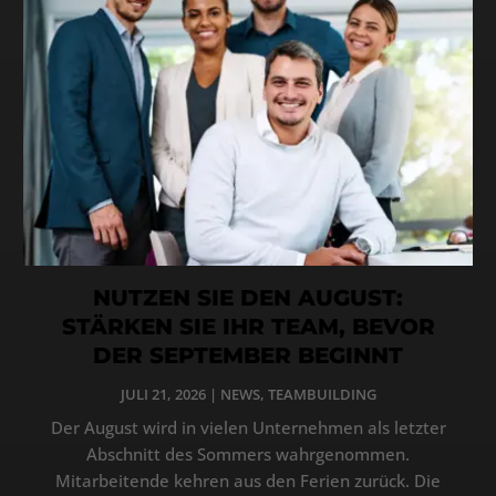
NUTZEN SIE DEN AUGUST:
STÄRKEN SIE IHR TEAM, BEVOR
DER SEPTEMBER BEGINNT
JULI 21, 2026
|
NEWS
,
TEAMBUILDING
Der August wird in vielen Unternehmen als letzter
Abschnitt des Sommers wahrgenommen.
Mitarbeitende kehren aus den Ferien zurück. Die