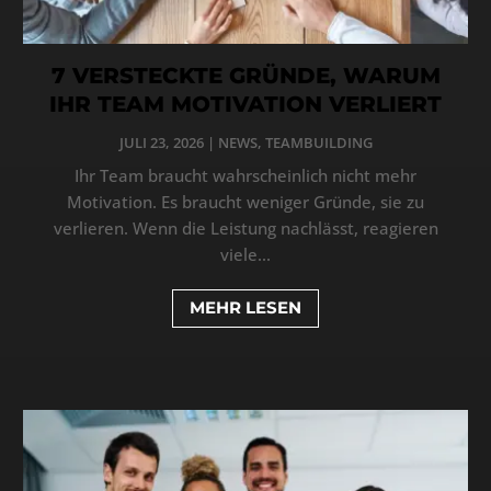
7 VERSTECKTE GRÜNDE, WARUM
IHR TEAM MOTIVATION VERLIERT
JULI 23, 2026
|
NEWS
,
TEAMBUILDING
Ihr Team braucht wahrscheinlich nicht mehr
Motivation. Es braucht weniger Gründe, sie zu
verlieren. Wenn die Leistung nachlässt, reagieren
viele...
MEHR LESEN