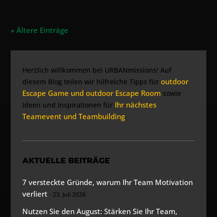
« Ältere Einträge
Herzlich willkommen bei URBANmissions! Auf
outdoor
diesem Blog teilen wir hilfreiche Tipps für
Escape Game und outdoor Escape Room
sowie
Ihr nächstes
Ideen und Inspirationen für
Teamevent und Teambuilding
.
AKTUELLE BEITRÄGE
7 versteckte Gründe, warum Ihr Team Motivation
verliert
23. Juli 2026
Nutzen Sie den August: Stärken Sie Ihr Team,