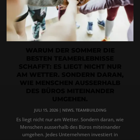
WARUM DER SOMMER DIE
BESTEN TEAMERLEBNISSE
SCHAFFT: ES LIEGT NICHT NUR
AM WETTER. SONDERN DARAN,
WIE MENSCHEN AUSSERHALB
DES BÜROS MITEINANDER
UMGEHEN.
JULI 15, 2026
|
NEWS
,
TEAMBUILDING
Es liegt nicht nur am Wetter. Sondern daran, wie
Menschen ausserhalb des Büros miteinander
umgehen. Jedes Unternehmen investiert in