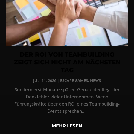
DER ROI VON TEAMBUILDING
ZEIGT SICH NICHT AM NÄCHSTEN
TAG
JULI 11, 2026
|
ESCAPE GAMES
,
NEWS
Sondern erst Monate später. Genau hier liegt der
Denkfehler vieler Unternehmen. Wenn
Führungskräfte über den ROI eines Teambuilding-
Events sprechen,...
MEHR LESEN