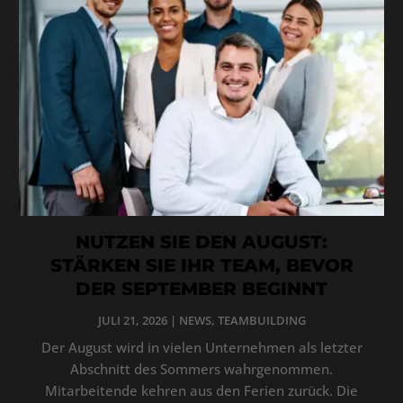
NUTZEN SIE DEN AUGUST:
STÄRKEN SIE IHR TEAM, BEVOR
DER SEPTEMBER BEGINNT
JULI 21, 2026
|
NEWS
,
TEAMBUILDING
Der August wird in vielen Unternehmen als letzter
Abschnitt des Sommers wahrgenommen.
Mitarbeitende kehren aus den Ferien zurück. Die