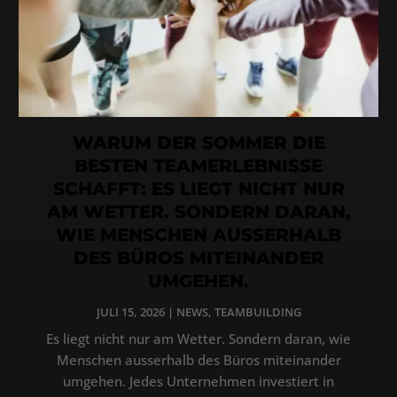
WARUM DER SOMMER DIE
BESTEN TEAMERLEBNISSE
SCHAFFT: ES LIEGT NICHT NUR
AM WETTER. SONDERN DARAN,
WIE MENSCHEN AUSSERHALB
DES BÜROS MITEINANDER
UMGEHEN.
JULI 15, 2026
|
NEWS
,
TEAMBUILDING
Es liegt nicht nur am Wetter. Sondern daran, wie
Menschen ausserhalb des Büros miteinander
umgehen. Jedes Unternehmen investiert in