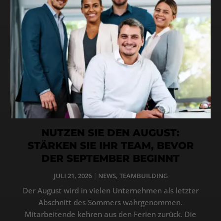
NUTZEN SIE DEN AUGUST:
STÄRKEN SIE IHR TEAM, BEVOR
DER SEPTEMBER BEGINNT
JULI 21, 2026
|
NEWS
,
TEAMBUILDING
Der August wird in vielen Unternehmen als letzter
Abschnitt des Sommers wahrgenommen.
Mitarbeitende kehren aus den Ferien zurück. Die