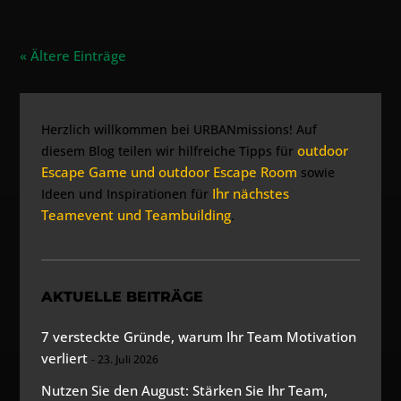
« Ältere Einträge
Herzlich willkommen bei URBANmissions! Auf
outdoor
diesem Blog teilen wir hilfreiche Tipps für
Escape Game und outdoor Escape Room
sowie
Ihr nächstes
Ideen und Inspirationen für
Teamevent und Teambuilding
.
AKTUELLE BEITRÄGE
7 versteckte Gründe, warum Ihr Team Motivation
verliert
23. Juli 2026
Nutzen Sie den August: Stärken Sie Ihr Team,