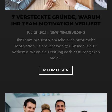
7 VERSTECKTE GRÜNDE, WARUM
IHR TEAM MOTIVATION VERLIERT
JULI 23, 2026
|
NEWS
,
TEAMBUILDING
Ihr Team braucht wahrscheinlich nicht mehr
Motivation. Es braucht weniger Gründe, sie zu
verlieren. Wenn die Leistung nachlässt, reagieren
viele...
MEHR LESEN