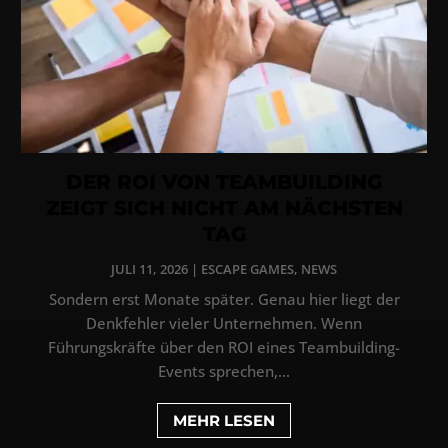
DER ROI VON TEAMBUILDING
ZEIGT SICH NICHT AM NÄCHSTEN
TAG
JULI 11, 2026
|
ESCAPE GAMES
,
NEWS
Sondern erst Monate später. Genau hier liegt der
Denkfehler vieler Unternehmen. Wenn
Führungskräfte über den ROI eines Teambuilding-
Events sprechen,...
MEHR LESEN