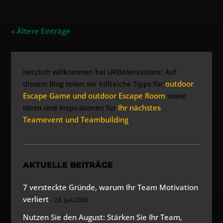
« Ältere Einträge
Herzlich willkommen bei URBANmissions! Auf
outdoor
diesem Blog teilen wir hilfreiche Tipps für
Escape Game und outdoor Escape Room
sowie
Ihr nächstes
Ideen und Inspirationen für
Teamevent und Teambuilding
.
AKTUELLE BEITRÄGE
7 versteckte Gründe, warum Ihr Team Motivation
verliert
23. Juli 2026
Nutzen Sie den August: Stärken Sie Ihr Team,