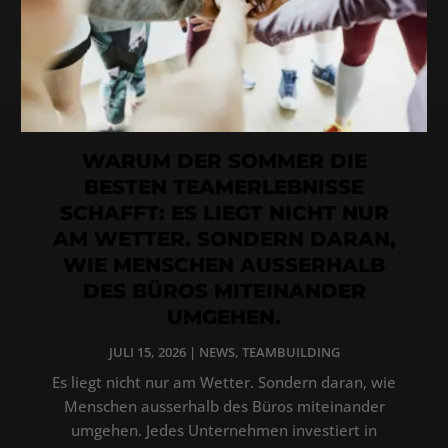
WARUM DER SOMMER DIE
BESTEN TEAMERLEBNISSE
SCHAFFT: ES LIEGT NICHT NUR
AM WETTER. SONDERN DARAN,
WIE MENSCHEN AUSSERHALB
DES BÜROS MITEINANDER
UMGEHEN.
JULI 15, 2026
|
NEWS
,
TEAMBUILDING
Es liegt nicht nur am Wetter. Sondern daran, wie
Menschen ausserhalb des Büros miteinander
umgehen. Jedes Unternehmen investiert in