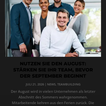
NUTZEN SIE DEN AUGUST:
STÄRKEN SIE IHR TEAM, BEVOR
DER SEPTEMBER BEGINNT
JULI 21, 2026
|
NEWS
,
TEAMBUILDING
Der August wird in vielen Unternehmen als letzter
Abschnitt des Sommers wahrgenommen.
Mitarbeitende kehren aus den Ferien zurück. Die