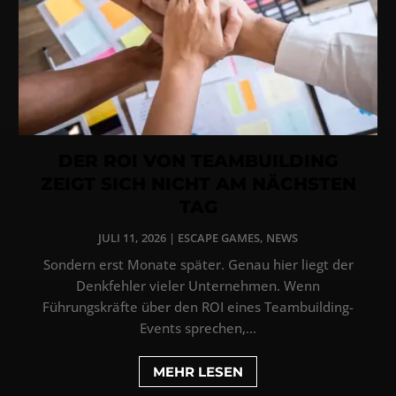
DER ROI VON TEAMBUILDING
ZEIGT SICH NICHT AM NÄCHSTEN
TAG
JULI 11, 2026
|
ESCAPE GAMES
,
NEWS
Sondern erst Monate später. Genau hier liegt der
Denkfehler vieler Unternehmen. Wenn
Führungskräfte über den ROI eines Teambuilding-
Events sprechen,...
MEHR LESEN