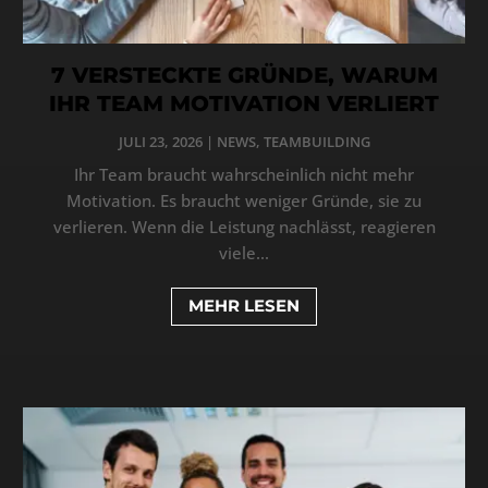
7 VERSTECKTE GRÜNDE, WARUM
IHR TEAM MOTIVATION VERLIERT
JULI 23, 2026
|
NEWS
,
TEAMBUILDING
Ihr Team braucht wahrscheinlich nicht mehr
Motivation. Es braucht weniger Gründe, sie zu
verlieren. Wenn die Leistung nachlässt, reagieren
viele...
MEHR LESEN