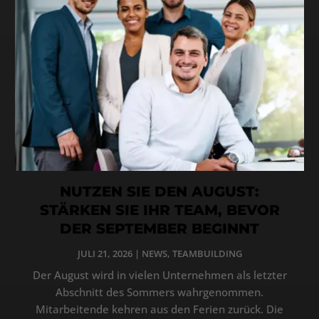
NUTZEN SIE DEN AUGUST:
STÄRKEN SIE IHR TEAM, BEVOR
DER SEPTEMBER BEGINNT
JULI 21, 2026
|
NEWS
,
TEAMBUILDING
Der August wird in vielen Unternehmen als letzter
Abschnitt des Sommers wahrgenommen.
Mitarbeitende kehren aus den Ferien zurück. Die