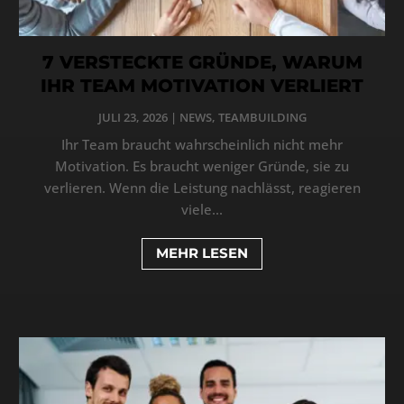
7 VERSTECKTE GRÜNDE, WARUM
IHR TEAM MOTIVATION VERLIERT
JULI 23, 2026
|
NEWS
,
TEAMBUILDING
Ihr Team braucht wahrscheinlich nicht mehr
Motivation. Es braucht weniger Gründe, sie zu
verlieren. Wenn die Leistung nachlässt, reagieren
viele...
MEHR LESEN