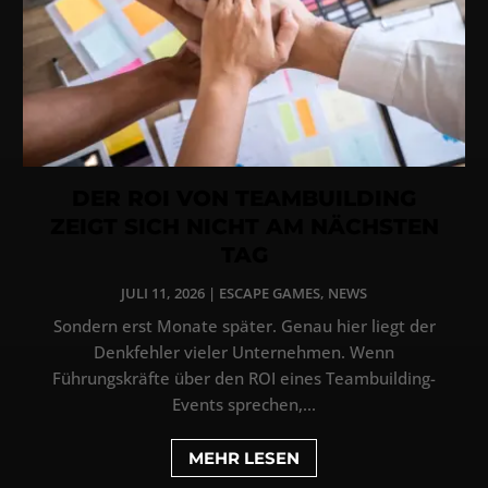
DER ROI VON TEAMBUILDING
ZEIGT SICH NICHT AM NÄCHSTEN
TAG
JULI 11, 2026
|
ESCAPE GAMES
,
NEWS
Sondern erst Monate später. Genau hier liegt der
Denkfehler vieler Unternehmen. Wenn
Führungskräfte über den ROI eines Teambuilding-
Events sprechen,...
MEHR LESEN