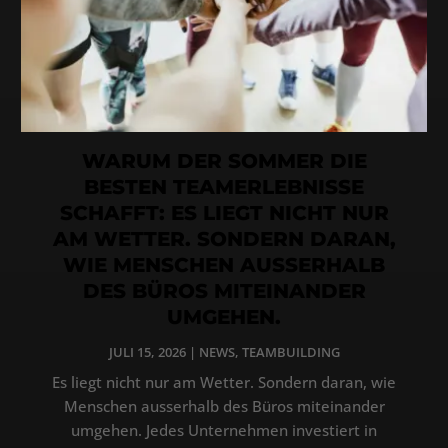
WARUM DER SOMMER DIE
BESTEN TEAMERLEBNISSE
SCHAFFT: ES LIEGT NICHT NUR
AM WETTER. SONDERN DARAN,
WIE MENSCHEN AUSSERHALB
DES BÜROS MITEINANDER
UMGEHEN.
JULI 15, 2026
|
NEWS
,
TEAMBUILDING
Es liegt nicht nur am Wetter. Sondern daran, wie
Menschen ausserhalb des Büros miteinander
umgehen. Jedes Unternehmen investiert in