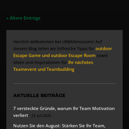
« Ältere Einträge
Herzlich willkommen bei URBANmissions! Auf
outdoor
diesem Blog teilen wir hilfreiche Tipps für
Escape Game und outdoor Escape Room
sowie
Ihr nächstes
Ideen und Inspirationen für
Teamevent und Teambuilding
.
AKTUELLE BEITRÄGE
7 versteckte Gründe, warum Ihr Team Motivation
verliert
23. Juli 2026
Nutzen Sie den August: Stärken Sie Ihr Team,