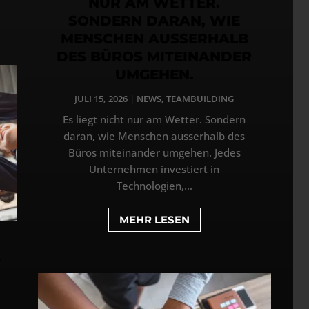
NUR AM WETTER.
SONDERN DARAN, WIE
MENSCHEN AUSSERHALB
DES BÜROS MITEINANDER
UMGEHEN.
JULI 15, 2026
|
NEWS
,
TEAMBUILDING
Es liegt nicht nur am Wetter. Sondern
daran, wie Menschen ausserhalb des
Büros miteinander umgehen. Jedes
Unternehmen investiert in
Technologien,...
MEHR LESEN
5