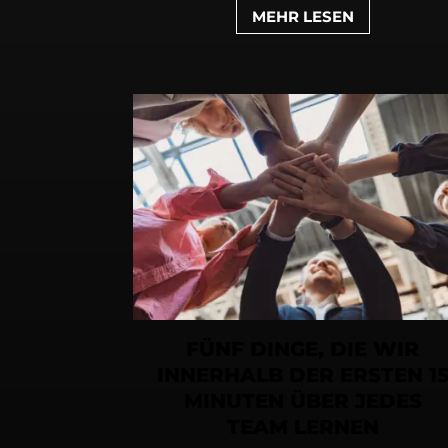
MEHR LESEN
FÜNF DINGE, DIE WIR
INNERHALB DER ERSTEN 1
MINUTEN ÜBER JEDES
TEAM LERNEN