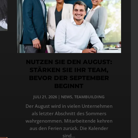
NUTZEN SIE DEN AUGUST:
STÄRKEN SIE IHR TEAM,
BEVOR DER SEPTEMBER
BEGINNT
JULI 21, 2026
|
NEWS
,
TEAMBUILDING
Der August wird in vielen Unternehmen
als letzter Abschnitt des Sommers
wahrgenommen. Mitarbeitende kehren
aus den Ferien zurück. Die Kalender
sind...