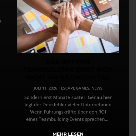
m
DER ROI VON
TEAMBUILDING ZEIGT SICH
NICHT AM NÄCHSTEN TAG
JULI 11, 2026
|
ESCAPE GAMES
,
NEWS
Sondern erst Monate später. Genau hier
liegt der Denkfehler vieler Unternehmen.
Wenn Führungskräfte über den ROI
eines Teambuilding-Events sprechen,...
MEHR LESEN