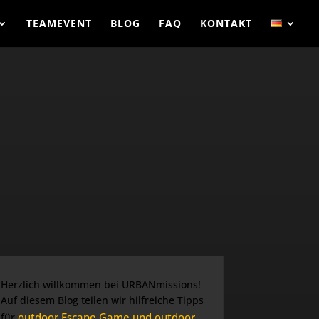
TEAMEVENT
BLOG
FAQ
KONTAKT
Herzlich willkommen bei URBANmissions!
Auf diesem Blog teilen wir hilfreiche Tipps
outdoor Escape Game und outdoor
für