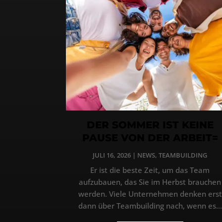
DER SOMMER IST KEINE
PAUSE VON DER ARBEIT=
JULI 16, 2026
|
NEWS
,
TEAMBUILDING
Er ist die beste Zeit, um das Team
aufzubauen, das Sie im Herbst brauchen
werden. Viele Unternehmen denken erst
dann über Teambuilding nach, wenn es...