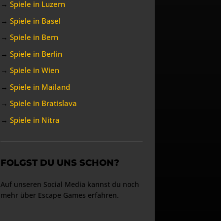
→
Spiele in Luzern
→
Spiele in Basel
→
Spiele in Bern
→
Spiele in Berlin
→
Spiele in Wien
→
Spiele in Mailand
→
Spiele in Bratislava
→
Spiele in Nitra
FOLGST DU UNS SCHON?
Auf unseren Social Media kannst du noch
mehr über Escape Games erfahren.