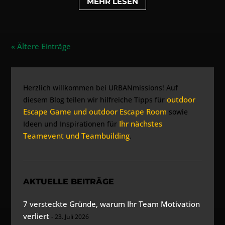
MEHR LESEN
« Ältere Einträge
Herzlich willkommen bei URBANmissions! Auf
outdoor
diesem Blog teilen wir hilfreiche Tipps für
Escape Game und outdoor Escape Room
sowie
Ihr nächstes
Ideen und Inspirationen für
Teamevent und Teambuilding
.
AKTUELLE BEITRÄGE
7 versteckte Gründe, warum Ihr Team Motivation
verliert
23. Juli 2026