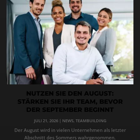
NUTZEN SIE DEN AUGUST:
STÄRKEN SIE IHR TEAM, BEVOR
DER SEPTEMBER BEGINNT
JULI 21, 2026
|
NEWS
,
TEAMBUILDING
Der August wird in vielen Unternehmen als letzter
Abschnitt des Sommers wahrgenommen.