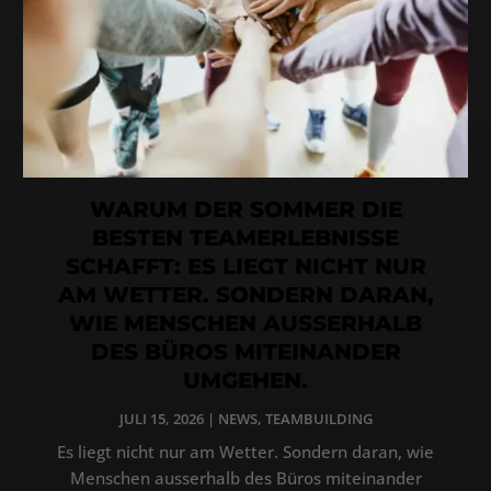
WARUM DER SOMMER DIE
BESTEN TEAMERLEBNISSE
SCHAFFT: ES LIEGT NICHT NUR
AM WETTER. SONDERN DARAN,
WIE MENSCHEN AUSSERHALB
DES BÜROS MITEINANDER
UMGEHEN.
JULI 15, 2026
|
NEWS
,
TEAMBUILDING
Es liegt nicht nur am Wetter. Sondern daran, wie
Menschen ausserhalb des Büros miteinander