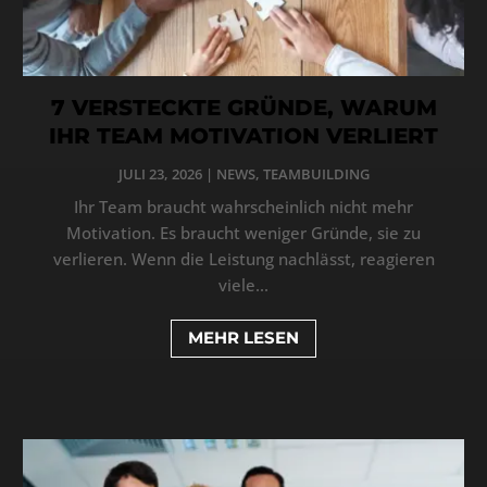
7 VERSTECKTE GRÜNDE, WARUM
IHR TEAM MOTIVATION VERLIERT
JULI 23, 2026
|
NEWS
,
TEAMBUILDING
Ihr Team braucht wahrscheinlich nicht mehr
Motivation. Es braucht weniger Gründe, sie zu
verlieren. Wenn die Leistung nachlässt, reagieren
viele...
MEHR LESEN