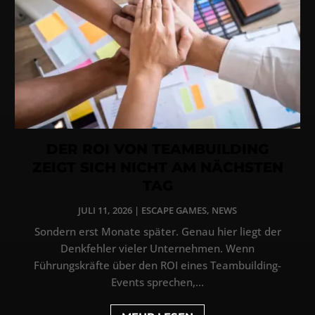
DER ROI VON TEAMBUILDING
ZEIGT SICH NICHT AM NÄCHSTEN
TAG
JULI 11, 2026
|
ESCAPE GAMES
,
NEWS
Sondern erst Monate später. Genau hier liegt der
Denkfehler vieler Unternehmen. Wenn
Führungskräfte über den ROI eines Teambuilding-
Events sprechen,...