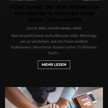
FÜNF DINGE, DIE WIR INNERHALB
DER ERSTEN 15 MINUTEN ÜBER
JEDES TEAM LERNEN
JULI 14, 2026
|
ESCAPE GAMES
,
NEWS
Man braucht keine sechs Monate voller Meetings,
um zu verstehen, wie ein Team wirklich
funktioniert. Manchmal reichen schon 15 Minuten.
Nach...
MEHR LESEN